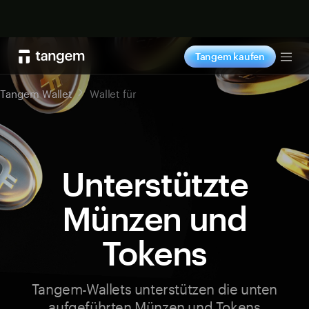
Jetzt shoppen
Tangem kaufen
Tog
Tangem Wallet
Wallet für
Unterstützte
Münzen und
Tokens
Tangem-Wallets unterstützen die unten
aufgeführten Münzen und Tokens