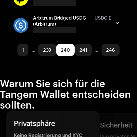
Avalanche
Tauschen
Tangem Wallet unterstützt
Unterstützte Netzwerke
Arbitrum Bridged USDC
USDC.E
Senden/Empfangen
Kaufen
(Arbitrum)
Avalanche
Tauschen
Tangem Wallet unterstützt
Unterstützte Netzwerke
Senden/Empfangen
Kaufen
1
…
239
240
241
…
246
Blast
Tauschen
Unterstützte Netzwerke
Warum Sie sich für die
Arbitrum One
Tangem Wallet entscheiden
sollten.
Privatsphäre
Sicherheit
Keine Registrierung und KYC
Ihre privaten Sc