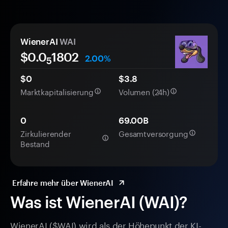
WienerAI
WAI
$0.0
1802
2.00%
5
$0
$3.8
Marktkapitalisierung
Volumen (24h)
0
69.00B
Zirkulierender
Gesamtversorgung
Bestand
Erfahre mehr über WienerAI
Was ist WienerAI (WAI)?
WienerAI ($WAI) wird als der Höhepunkt der KI-