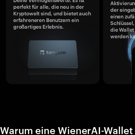
Deine Vermögenswerte. Es ist
Aktivieru
perfekt für alle, die neu in der
der einge
Kryptowelt sind, und bietet auch
einen zufä
erfahreneren Benutzern ein
Schlüssel,
großartiges Erlebnis.
die Wallet
werden ka
Warum eine WienerAI-Wallet