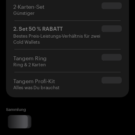
2-Karten-Set
$54.90
Günstiger
2. Set 50 % RABATT
$34.95
Bestes Preis-Leistungs-Verhältnis für zwei
Cold Wallets
Tangem Ring
$160.00
Ring & 2 Karten
Tangem Profi-Kit
$180.00
Alles was Du brauchst
Sammlung