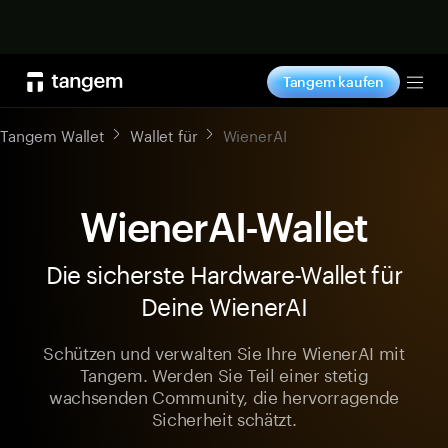
Jetzt shoppen
Tangem kaufen
Tog
Tangem Wallet
Wallet für
WienerAI
WienerAI-Wallet
Die sicherste Hardware-Wallet für
Deine WienerAI
Schützen und verwalten Sie Ihre WienerAI mit
Tangem. Werden Sie Teil einer stetig
wachsenden Community, die hervorragende
Sicherheit schätzt.