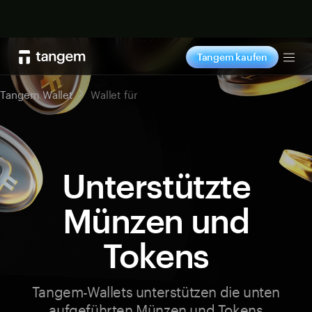
Jetzt shoppen
Tangem kaufen
Tog
Tangem Wallet
Wallet für
Unterstützte
Münzen und
Tokens
Tangem-Wallets unterstützen die unten
aufgeführten Münzen und Tokens