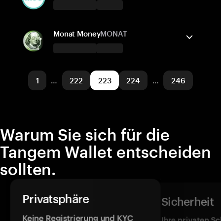
Solana
Tauschen
Tangem Wallet unterstützt
Unterstützte Netzwerke
Senden/Empfangen
Kaufen
Monat Money
MONAT
Cronos
Polygon POS
Unterstützte Netzwerke
Tangem Wallet unterstützt
Rootstock RSK
Senden/Empfangen
Arbitrum One
Kaufen
1
…
222
223
224
…
246
Unterstützte Netzwerke
Pulsechain
Warum Sie sich für die
Tangem Wallet entscheiden
sollten.
Privatsphäre
Sicherheit
Keine Registrierung und KYC
Ihre privaten Sc