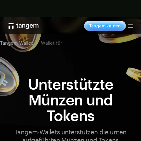
Jetzt shoppen
Tangem kaufen
Tog
Tangem Wallet
Wallet für
Unterstützte
Münzen und
Tokens
Tangem-Wallets unterstützen die unten
aufgeführten Münzen und Tokens