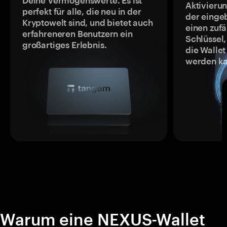
Deine Vermögenswerte. Es ist
Aktivieru
perfekt für alle, die neu in der
der einge
Kryptowelt sind, und bietet auch
einen zufä
erfahreneren Benutzern ein
Schlüssel,
großartiges Erlebnis.
die Wallet
werden ka
Warum eine NEXUS-Wallet