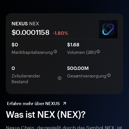
NEXUS
NEX
$0.
000
1158
-1.80%
$0
$1.68
Marktkapitalisierung
Volumen (24h)
0
500.00M
Zirkulierender
Gesamtversorgung
Bestand
Erfahre mehr über NEXUS
Was ist NEX (NEX)?
Nexus Chain, dargestellt durch das Symbol NEX, ist