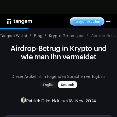
Jetzt shoppen
Tangem kaufen
Tog
Tangem Wallet
Blog
Krypto-Grundlagen
Airdrop-Betrug in Krypto und wie man ihn vermeidet
Airdrop-Betrug in Krypto und
wie man ihn vermeidet
Dieser Artikel ist in folgenden Sprachen verfügbar:
English
Deutsch
Patrick Dike-Ndulue
•
18. Nov. 2024