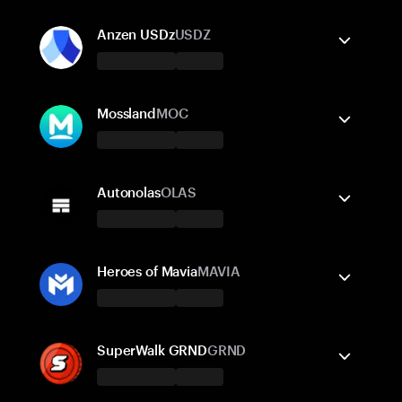
支援的網路
Tangem 錢包支援
Ethereum
發送/接收
Polygon POS
購買
兌換
Optimism
Base
Anzen USDz
USDZ
支援的網路
Tangem 錢包支援
Ethereum
發送/接收
BNB Smart Chain
購買
兌換
Blast
Mossland
MOC
支援的網路
Tangem 錢包支援
Ethereum
發送/接收
Base
購買
Blast
Autonolas
OLAS
支援的網路
Tangem 錢包支援
Ethereum
發送/接收
購買
兌換
Heroes of Mavia
MAVIA
支援的網路
Tangem 錢包支援
Ethereum
發送/接收
Solana
購買
Polygon POS
兌換
SuperWalk GRND
GRND
Gnosis Chain
Optimism
Base
Arbitrum One
支援的網路
Tangem 錢包支援