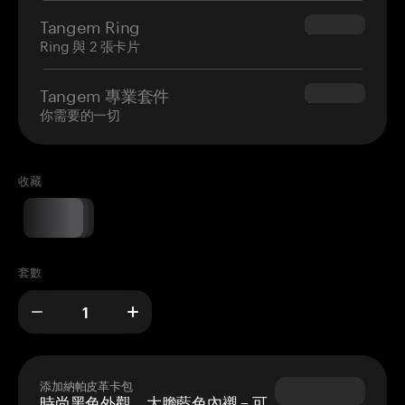
Tangem Ring
$160.00
Ring 與 2 張卡片
Tangem 專業套件
$180.00
你需要的一切
收藏
套數
添加納帕皮革卡包
時尚黑色外觀，大膽藍色內襯 – 可