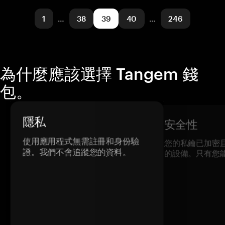
Ethereum
發送/接收
BNB Smart Chain
購買
Base
1
…
38
39
40
…
246
支援的網路
Arbitrum One
為什麼應該選擇 Tangem 錢
包。
隱私
安全性
使用應用程式無需註冊和身份驗
您的私鑰已加密
證。我們不會追蹤您的資料。
的設備。只有您