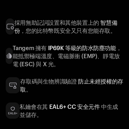
採用無助記詞設置和其他裝置上的
智慧備
份
，您的比特幣既安全又只有您能存取。
Tangem 擁有
IP69K 等級的防水防塵功能
，
能抵禦極端溫度、電磁脈衝 (EMP)、靜電放
電 (ESC) 與 X 光。
存取碼與生物辨識驗證
防止未經授權的存
取
。
私鑰會在其
EAL6+ CC 安全元件
中生成
並儲存。