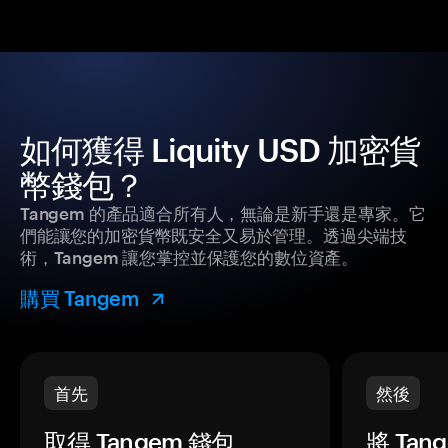
如何獲得 Liquity USD 加密貨
幣錢包？
Tangem 的產品適合所有人，無論是新手還是專家。它
們能讓您的加密貨幣既安全又易於管理。透過尖端技
術，Tangem 讓您掌控並保護您的數位資產。
購買 Tangem
首先
然後
取得 Tangem 錢包。
將 Ta