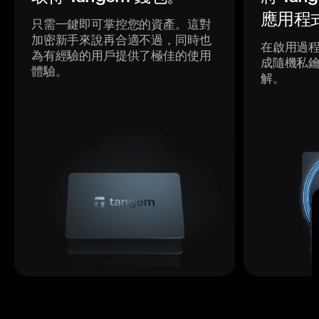
應用程
只需一鍵即可掌控您的資產。這對
加密新手來說再合適不過，同時也
在啟用過
為有經驗的用戶提供了極佳的使用
成隨機私
體驗。
解。