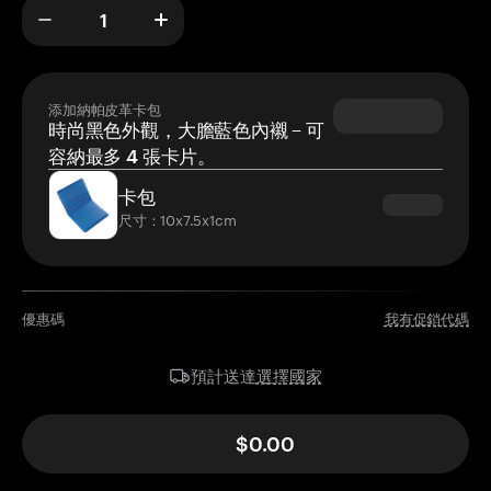
添加納帕皮革卡包
時尚黑色外觀，大膽藍色內襯 – 可
容納最多 4 張卡片。
卡包
尺寸：10x7.5x1cm
優惠碼
我有促銷代碼
選擇國家
預計送達
$0.00