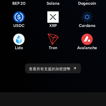
BEP 20
Solana
Dogecoin
USDC
XRP
Cardano
Lido
Tron
Avalanche
查看所有支援的加密貨幣