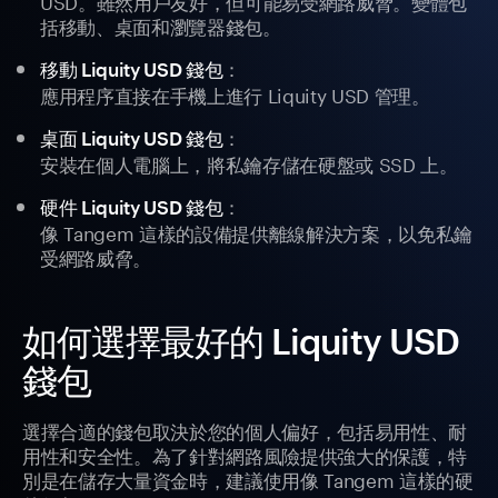
USD。雖然用戶友好，但可能易受網路威脅。變體包
括移動、桌面和瀏覽器錢包。
：
移動 Liquity USD 錢包
應用程序直接在手機上進行 Liquity USD 管理。
：
桌面 Liquity USD 錢包
安裝在個人電腦上，將私鑰存儲在硬盤或 SSD 上。
：
硬件 Liquity USD 錢包
像 Tangem 這樣的設備提供離線解決方案，以免私鑰
受網路威脅。
如何選擇最好的 Liquity USD
錢包
選擇合適的錢包取決於您的個人偏好，包括易用性、耐
用性和安全性。為了針對網路風險提供強大的保護，特
別是在儲存大量資金時，建議使用像 Tangem 這樣的硬