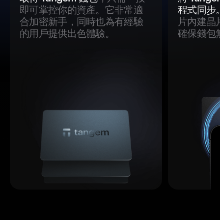
即可掌控你的資產。它非常適
程式同步
合加密新手，同時也為有經驗
片內建晶
的用戶提供出色體驗。
確保錢包