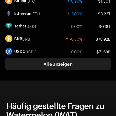
BTC
0.90%
$1.30T
Bitcoin
ETH
2.00%
$0.23T
Ethereum
USDT
0.00%
$0.18T
Tether
BNB
-0.80%
$78.92B
BNB
USDC
0.00%
$71.68B
USDC
Alle anzeigen
Häufig gestellte Fragen zu
Watermelon (WAT)