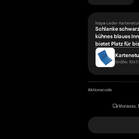
Napa-Leder-Kartenetui
Schlanke schwarz
kühnes blaues Inn
bietet Platz für bi
Kartenetu
Größe: 10x7
Aktionscode
Vorauss. 