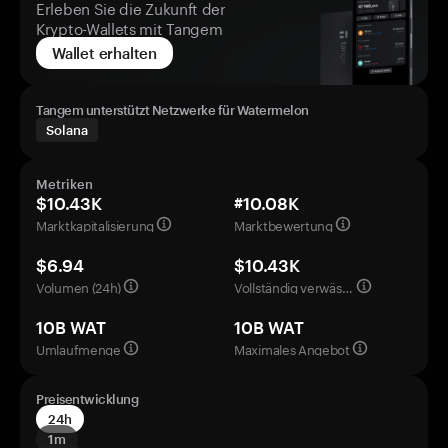
Erleben Sie die Zukunft der
Krypto-Wallets mit Tangem
Wallet erhalten
Tangem unterstützt Netzwerke für Watermelon
Solana
Metriken
$10.43K
#10.08K
Marktkapitalisierung
Marktbewertung
$6.94
$10.43K
Volumen (24h)
Vollständig verwässerte Bewertung
10B WAT
10B WAT
Umlaufmenge
Maximales Angebot
Preisentwicklung
24h
1m