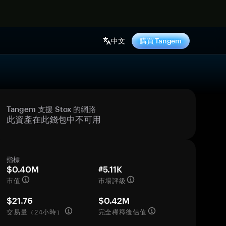
中文
購買 Tangem
Tangem 支援 Stox 的網路
此資產在此錢包中不可用
指標
$0.40M
#5.11K
市值
市場評級
$21.76
$0.42M
交易量（24小時）
完全稀釋後估值