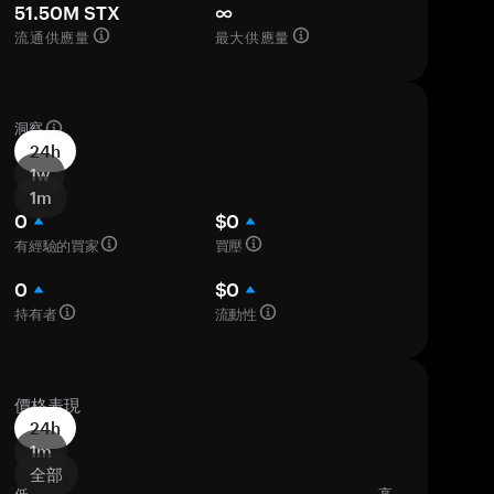
51.50M STX
∞
流通供應量
最大供應量
洞察
24h
1w
1m
0
$0
有經驗的買家
買壓
0
$0
持有者
流動性
價格表現
24h
1m
全部