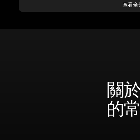
查看全
關於 
的