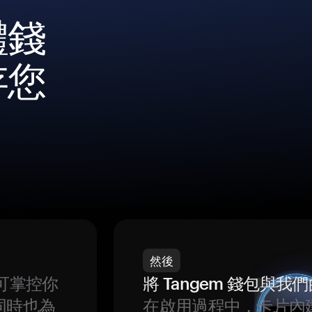
體錢
存您
然後
可掌控你
將 Tangem 錢包與
同時也為
在啟用過程中，卡片內