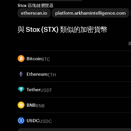
Stox 區塊鏈瀏覽器
etherscan.io
platform.arkhamintelligence.com
與 Stox (STX) 類似的加密貨幣
BTC
Bitcoin
ETH
Ethereum
USDT
Tether
BNB
BNB
USDC
USDC