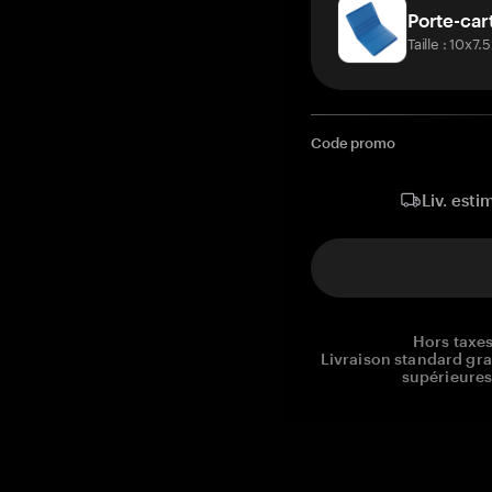
Porte-car
Taille : 10x7
Code promo
Liv. esti
Hors taxes
Livraison standard gr
supérieures