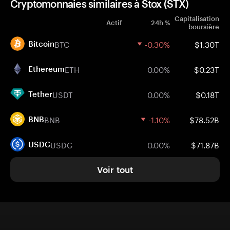
Cryptomonnaies similaires à Stox (STX)
Capitalisation
Actif
24h %
boursière
BTC
-0.30%
$1.30T
Bitcoin
ETH
0.00%
$0.23T
Ethereum
USDT
0.00%
$0.18T
Tether
BNB
-1.10%
$78.52B
BNB
USDC
0.00%
$71.87B
USDC
Voir tout