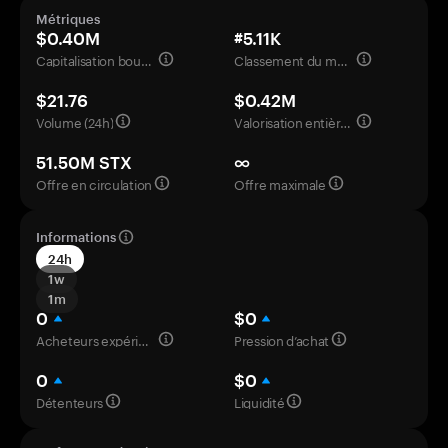
Métriques
$0.40M
#5.11K
Capitalisation boursière
Classement du marché
$21.76
$0.42M
Volume (24h)
Valorisation entièrement diluée
51.50M STX
∞
Offre en circulation
Offre maximale
Informations
24h
1w
1m
0
$0
Acheteurs expérimentés
Pression d’achat
0
$0
Détenteurs
Liquidité