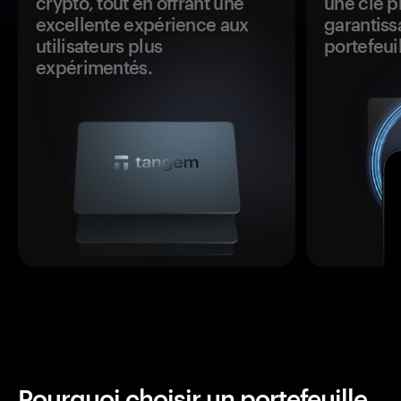
crypto, tout en offrant une
une clé p
excellente expérience aux
garantiss
utilisateurs plus
portefeuil
expérimentés.
Pourquoi choisir un portefeuille