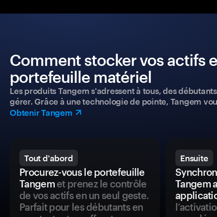
Comment stocker vos actifs e
portefeuille matériel
Les produits Tangem s'adressent à tous, des débutants a
gérer. Grâce à une technologie de pointe, Tangem vou
Obtenir Tangem
Tout d'abord
Ensuite
Procurez-vous le portefeuille
Synchroni
Tangem
et prenez le contrôle
Tangem a
de vos actifs en un seul geste.
applicati
Parfait pour les débutants en
l’activat