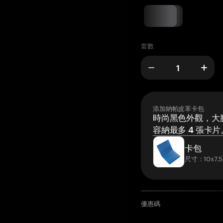
套數
添加納帕皮革卡包
時尚黑色外觀，大膽
容納最多 4 張卡片
卡包
尺寸：10x7.5
優惠碼