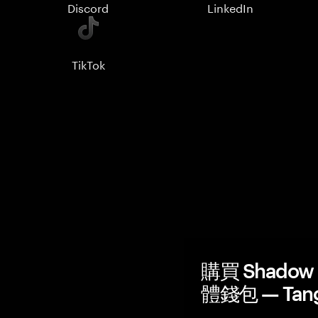
Discord
LinkedIn
TikTok
購買 Shadow 
體錢包 — Tan