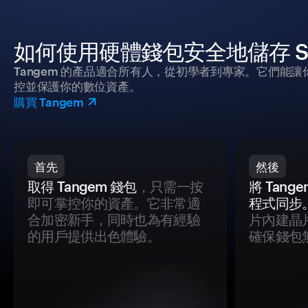
如何使用硬體錢包安全地儲存 Shado
Tangem 的產品適合所有人，從初學者到專家。它們能讓
控並保護你的數位資產。
購買 Tangem
首先
然後
取得 Tangem 錢包
，只需一按
將 Tan
即可掌控你的資產。它非常適
程式同步
合加密新手，同時也為有經驗
片內建晶
的用戶提供出色體驗。
確保錢包