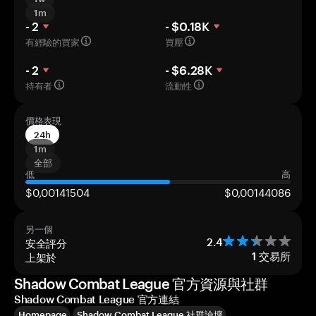
1m
- 2
- $0.18K
有經驗的買家
買壓
- 2
- $6.28K
持有者
流動性
價格表現
24h
1m
全部
低
高
$0,00141504
$0,00144086
另一個
安全評分
2.4
上架於
1
交易所
Shadow Combat League 官方資源與社群
Shadow Combat League 官方連結
Homepage
Shadow Combat League 社群論壇