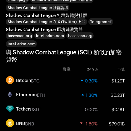
Shadow Combat League 社群論壇
Shadow Combat League 社群媒體與社群
Shadow Combat League 在 X (Twitter) 上
Telegram
Shadow Combat League 區塊鏈瀏覽器
basescan.org
intel.arkm.com
basescan.org
intel.arkm.com
與 Shadow Combat League (SCL) 類似的加密
貨幣
資產
24h %
市值
BTC
0.30%
$1.29T
Bitcoin
ETH
1.30%
$0.23T
Ethereum
USDT
0.00%
$0.18T
Tether
BNB
-1.80%
$79.01B
BNB