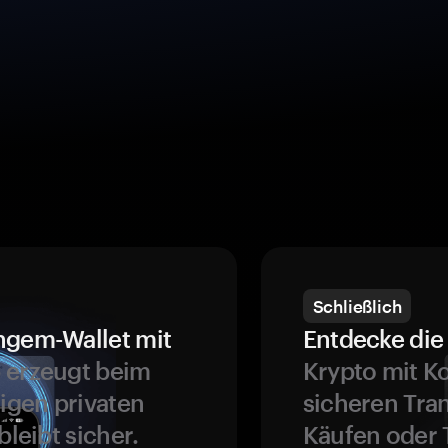
Schließlich
ngem-Wallet mit
Entdecke die 
 erzeugt beim
Krypto mit K
ligen privaten
sicheren Tra
bleibt sicher.
Käufen oder 