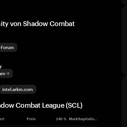
nity von Shadow Combat
-Forum
y
ram
intel.arkm.com
adow Combat League (SCL)
ert
Preis
24h %
Marktkapitalisierung