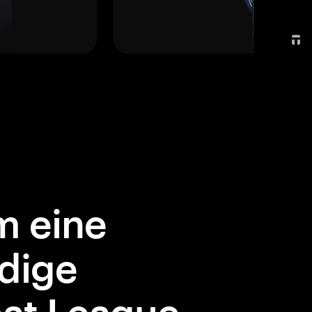
 eine
dige