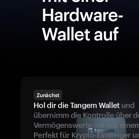
Hardware-
Wallet auf
Zunächst
Hol dir die Tangem Wallet
und
übernimm die Kontrolle über d
Vermögenswerte mit nur einem
Perfekt für Krypto-Einsteiger 