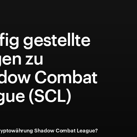
ig gestellte
gen zu
dow Combat
gue (SCL)
 Kryptowährung Shadow Combat League?