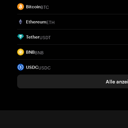
BTC
Bitcoin
ETH
Ethereum
USDT
Tether
BNB
BNB
USDC
USDC
Alle anze