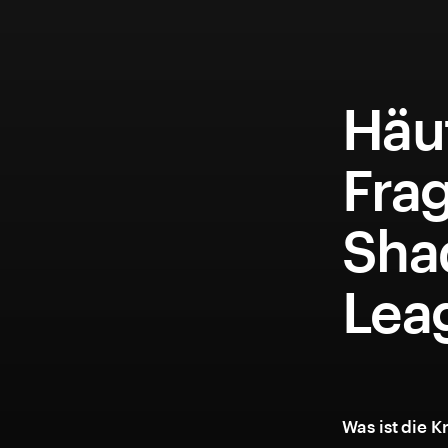
Häuf
Fra
Sha
Lea
Was ist die