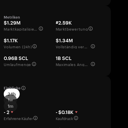
Metriken
$1.29M
#2.59K
Marktkapitalisierung
Marktbewertung
$1.17K
$1.34M
Volumen (24h)
Vollständig verwässerte Bewertung
0.96B SCL
1B SCL
Umlaufmenge
Maximales Angebot
Einblicke
24h
1w
1m
- 2
- $0.18K
Erfahrene Käufer
Kaufdruck