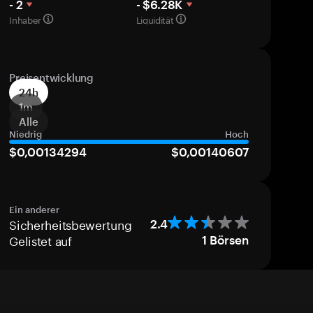
- 2
- $6.28K
Inhaber
Liquidität
Preisentwicklung
24h
1m
Alle
Niedrig
Hoch
$0,00134294
$0,00140607
Ein anderer
Sicherheitsbewertung
2.4
Gelistet auf
1
Börsen