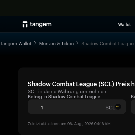
Wallet
Tangem Wallet
Münzen & Token
Shadow Combat League
Shadow Combat League (SCL) Preis h
SCL in deine Währung umrechnen
Betrag in Shadow Combat League
B
SCL
Zuletzt aktualisiert am 08. Aug., 2026 04:18 AM