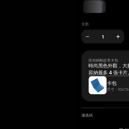
套數
添加納帕皮革卡包
時尚黑色外觀，大膽
容納最多 4 張卡片
卡包
尺寸：10x7.5
優惠碼