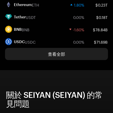
ETH
1.80%
$0.23T
Ethereum
USDT
0.00%
$0.18T
Tether
BNB
-1.60%
$78.84B
BNB
USDC
0.00%
$71.69B
USDC
查看全部
關於 SEIYAN (SEIYAN) 的常
見問題