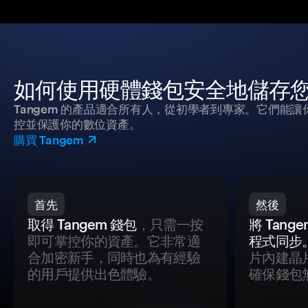
如何使用硬體錢包安全地儲存
Tangem 的產品適合所有人，從初學者到專家。它們能讓
控並保護你的數位資產。
購買 Tangem
首先
然後
取得 Tangem 錢包
，只需一按
將 Tan
即可掌控你的資產。它非常適
程式同步
合加密新手，同時也為有經驗
片內建晶
的用戶提供出色體驗。
確保錢包