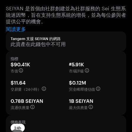
SEIYAN 是首個由社群創建並為社群服務的 Sei 生態系
統迷因幣，旨在支持生態系統的增長，並為每位參與者
提供公平的機會。
閱讀更多
Tangem 支援 SEIYAN 的網路
此資產在此錢包中不可用
指標
$90.41K
#5.91K
市值
市場評級
$11.64
$0.12M
交易量（24小時）
完全稀釋後估值
0.78B SEIYAN
1B SEIYAN
流通供應量
最大供應量
價格表現
24h