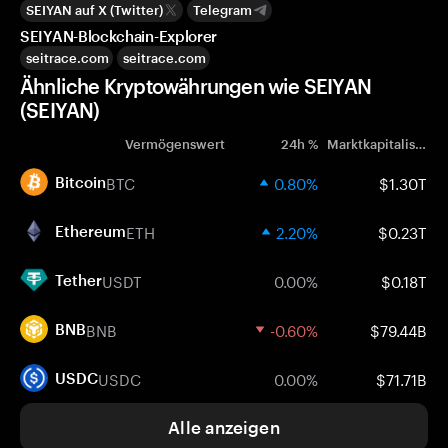
SEIYAN auf X (Twitter)
Telegram
SEIYAN-Blockchain-Explorer
seitrace.com
seitrace.com
Ähnliche Kryptowährungen wie SEIYAN
(SEIYAN)
Vermögenswert
24h %
Marktkapitalisierung
BTC
0.80%
$1.30T
Bitcoin
ETH
2.20%
$0.23T
Ethereum
USDT
0.00%
$0.18T
Tether
BNB
-0.60%
$79.44B
BNB
USDC
0.00%
$71.71B
USDC
Alle anzeigen