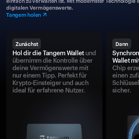
einfach zu verwalten ist. Mit modernster Technologie 
digitalen Vermögenswerte.
Tangem holen
Zunächst
Dann
Hol dir die Tangem Wallet
und
Synchron
übernimm die Kontrolle über
Wallet mi
deine Vermögenswerte mit
Chip erze
nur einem Tipp. Perfekt für
einen zuf
Krypto-Einsteiger und auch
Schlüssel
ideal für erfahrene Nutzer.
sicher.