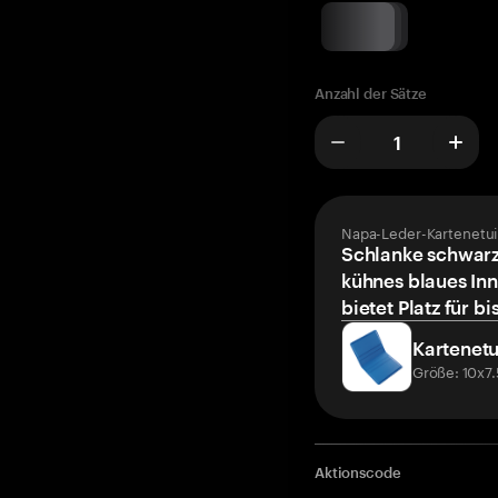
Anzahl der Sätze
Napa-Leder-Kartenetui
Schlanke schwarz
kühnes blaues Inn
bietet Platz für bi
Kartenetu
Größe: 10x7
Aktionscode