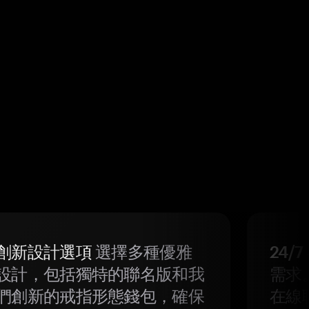
創新設計選項
選擇多種優雅
24/
設計，包括獨特的聯名版和我
需求
們創新的戒指形態錢包，確保
在線