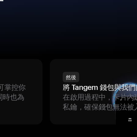
然後
可掌控你
將 Tangem 錢包與
同時也為
在啟用過程中，卡片內
私鑰，確保錢包無法被