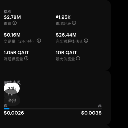
指標
$2.78M
#1.95K
市值
市場評級
$0.16M
$26.44M
交易量（24小時）
完全稀釋後估值
1.05B QAIT
10B QAIT
流通供應量
最大供應量
價格表現
24h
1m
全部
低
高
$0,0026
$0,0038