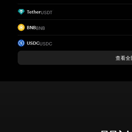
USDT
Tether
BNB
BNB
USDC
USDC
查看全