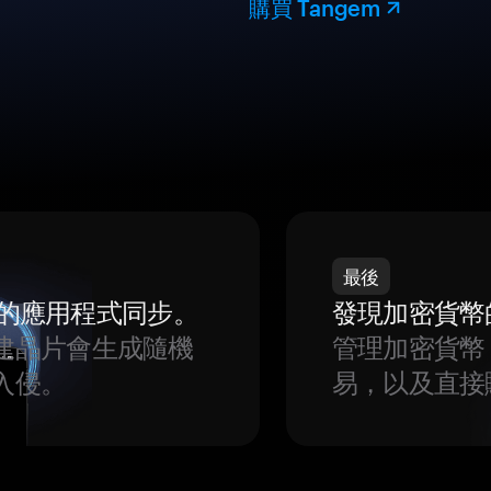
購買 Tangem
最後
我們的應用程式同步。
發現加密貨幣
建晶片會生成隨機
管理加密貨幣
入侵。
易，以及直接