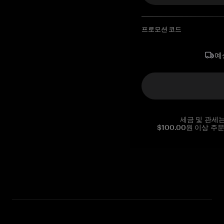
프로모션 코드
예
세금 및 관세
$100.00원 이상 주