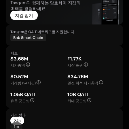
Tangem과 함께하는 암호화폐 지갑의
미래를 경험하세요
지갑 받기
Tangem은 QAIT 네트워크를 지원합니다
Bnb Smart Chain
지표
$3.65M
#1.77K
시가총액
시장 순위
$0.52M
$34.76M
거래량 (24시간)
완전 희석 시가총액
1.05B QAIT
10B QAIT
유통 공급량
최대 공급량
가격 성과
24h
1m