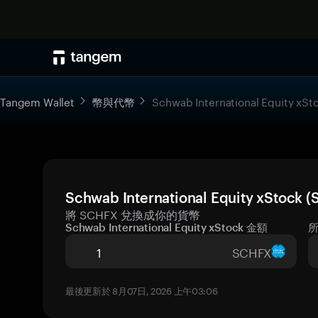
Tangem Wallet
幣與代幣
Schwab International Equity xSt
Schwab International Equity xSt
將 SCHFX 兌換成你的貨幣
Schwab International Equity xStock 金額
SCHFX
最後更新於 8月07日, 2026 上午03:06