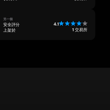
另一個
安全評分
4.1
上架於
1
交易所