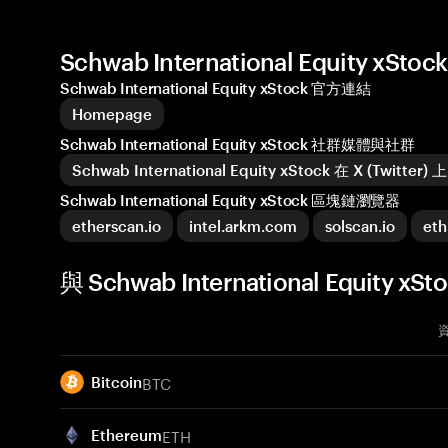
Schwab International Equity x
Schwab International Equity xStock 官方連結
Homepage
Schwab International Equity xStock 社群媒體與社群
Schwab International Equity xStock 在 X (Twitter) 上
Schwab International Equity xStock 區塊鏈瀏覽器
etherscan.io
intel.arkm.com
solscan.io
eth
與 Schwab International Equity
BTC
Bitcoin
ETH
Ethereum