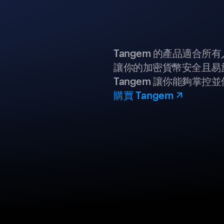
Tangem 的產品適合
讓你的加密貨幣安全且易
Tangem 讓你能夠掌控
購買 Tangem