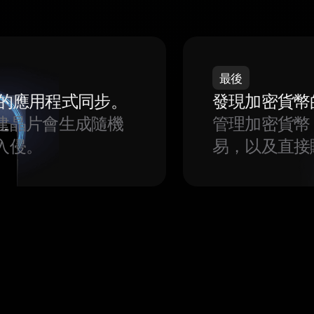
最後
我們的應用程式同步。
發現加密貨幣
建晶片會生成隨機
管理加密貨幣
入侵。
易，以及直接