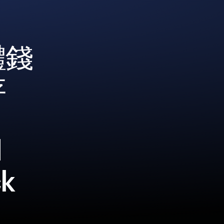
體錢
存
l
ck