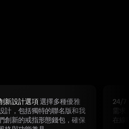
創新設計選項
選擇多種優雅
24/
設計，包括獨特的聯名版和我
需求
們創新的戒指形態錢包，確保
在線
風格與功能兼具。