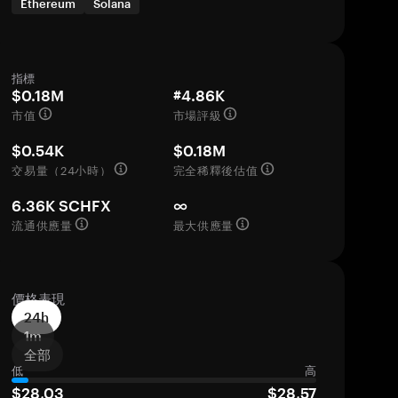
Ethereum
Solana
指標
$0.18M
#4.86K
市值
市場評級
$0.54K
$0.18M
交易量（24小時）
完全稀釋後估值
6.36K SCHFX
∞
流通供應量
最大供應量
價格表現
24h
1m
全部
低
高
$28,03
$28,57