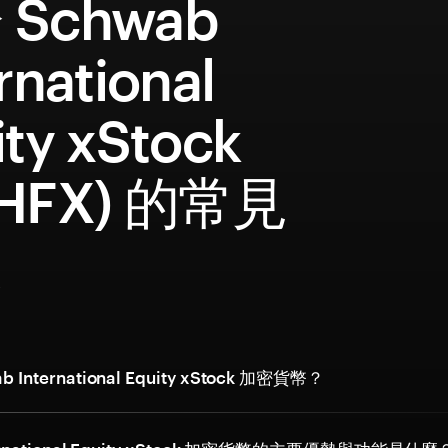
 Schwab
rnational
ity xStock
CHFX) 的常見
題
 International Equity xStock 加密貨幣？