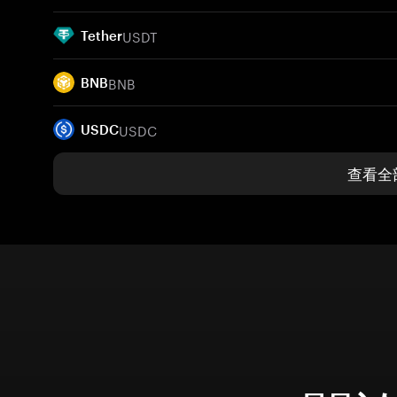
USDT
Tether
BNB
BNB
USDC
USDC
查看全