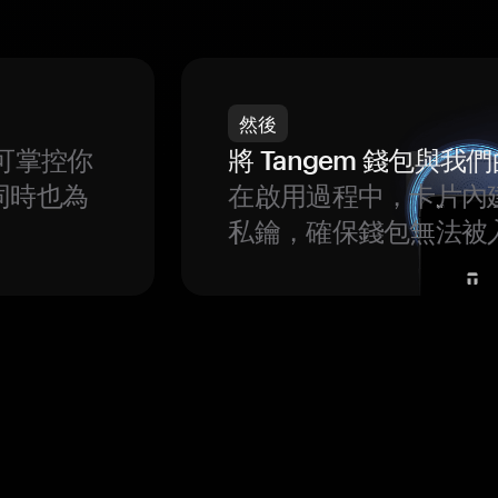
然後
可掌控你
將 Tangem 錢包與
同時也為
在啟用過程中，卡片內
私鑰，確保錢包無法被