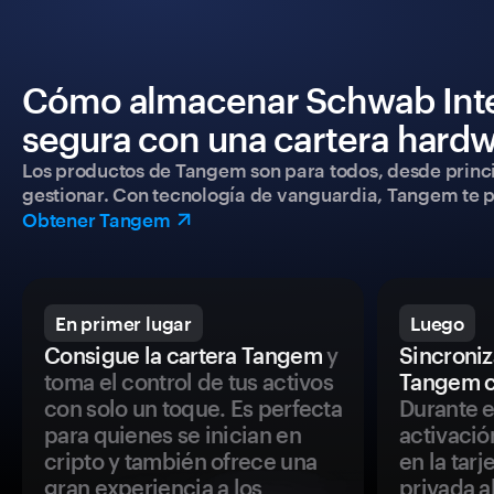
Cómo almacenar Schwab Inter
segura con una cartera hard
Los productos de Tangem son para todos, desde princip
gestionar. Con tecnología de vanguardia, Tangem te pe
Obtener Tangem
En primer lugar
Luego
Consigue la cartera Tangem
y
Sincroniza
toma el control de tus activos
Tangem c
con solo un toque. Es perfecta
Durante e
para quienes se inician en
activació
cripto y también ofrece una
en la tar
gran experiencia a los
privada a