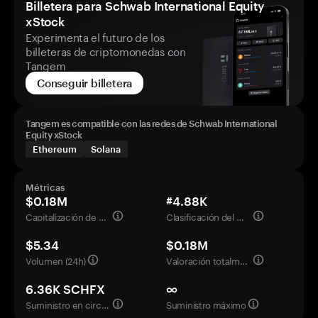
Billetera para Schwab International Equity
xStock
Experimenta el futuro de los
billeteras de criptomonedas con
Tangem
Conseguir billetera
Tangem es compatible con las redes de Schwab International
Equity xStock
Ethereum
Solana
Métricas
$0.18M
#4.88K
Capitalización de mercado
Clasificación del mercado
$5.34
$0.18M
Volumen (24h)
Valoración totalmente diluida
6.36K SCHFX
∞
Suministro en circulación
Suministro máximo