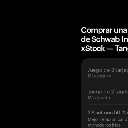
Comprar una 
de Schwab Int
xStock — Ta
Juego de 3 tarje
Más seguro
Juego de 2 tarje
Más barato
2.º set con 50 %
Mejor relación cali
monederos fríos