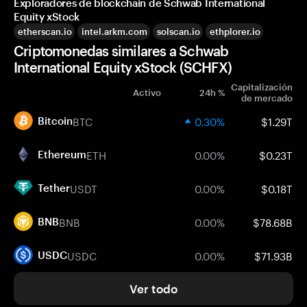
Exploradores de blockchain de Schwab International
Equity xStock
etherscan.io
intel.arkm.com
solscan.io
ethplorer.io
Criptomonedas similares a Schwab
International Equity xStock (SCHFX)
Capitalización
Activo
24h %
de mercado
BTC
0.30%
$1.29T
Bitcoin
ETH
0.00%
$0.23T
Ethereum
USDT
0.00%
$0.18T
Tether
BNB
0.00%
$78.68B
BNB
USDC
0.00%
$71.93B
USDC
Ver todo