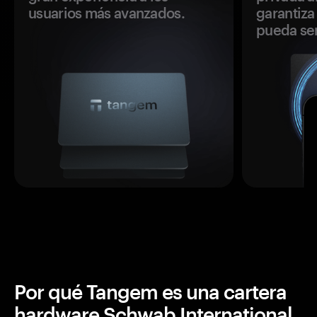
usuarios más avanzados.
garantiza 
pueda se
Por qué Tangem es una cartera
hardware Schwab International