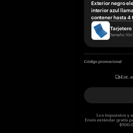
Exterior negro el
interior azul llam
contener hasta 4 t
Tarjetero
Tamaño: 10x
Código promocional
Ent. 
Los impuestos y a
Envío estándar gratis p
$100.0