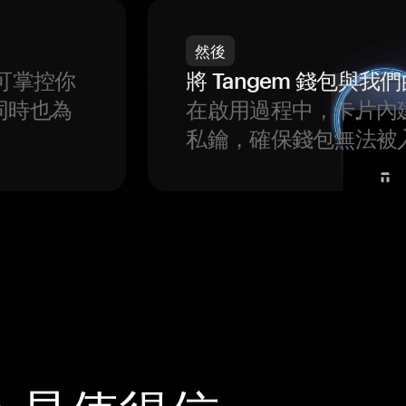
然後
可掌控你
將 Tangem 錢包與
同時也為
在啟用過程中，卡片內
私鑰，確保錢包無法被