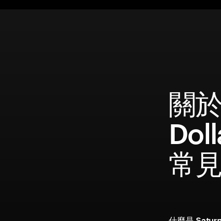
關於 
Dol
常
什麼是 Satur