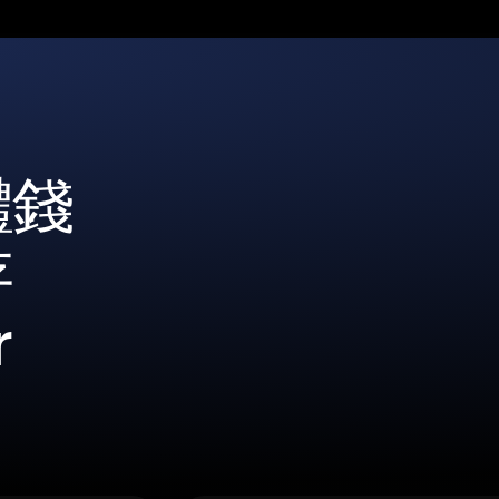
體錢
存
r