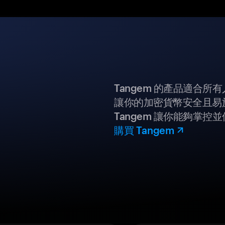
Tangem 的產品適合
讓你的加密貨幣安全且易
Tangem 讓你能夠掌控
購買 Tangem