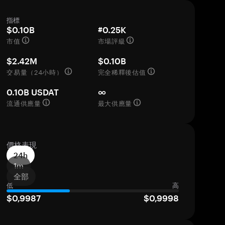
指標
$0.10B
#0.25K
市值
市場評級
$2.42M
$0.10B
交易量（24小時）
完全稀釋後估值
0.10B USDAT
∞
流通供應量
最大供應量
價格表現
24h
1m
全部
低
高
$0,9987
$0,9998