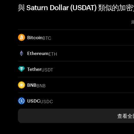
與 Saturn Dollar (USDAT) 類似的
BTC
Bitcoin
ETH
Ethereum
USDT
Tether
BNB
BNB
USDC
USDC
查看全