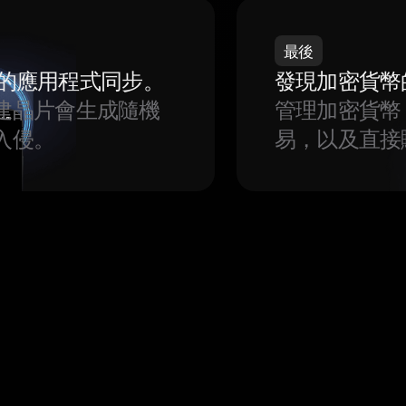
最後
我們的應用程式同步。
發現加密貨幣
建晶片會生成隨機
管理加密貨幣
入侵。
易，以及直接