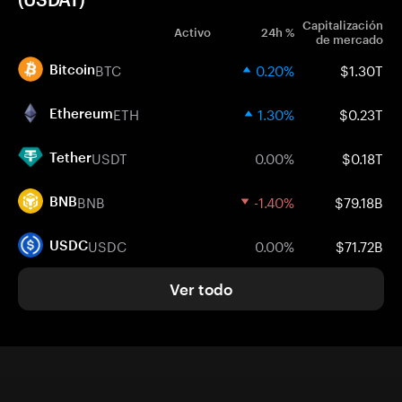
Capitalización
Activo
24h %
de mercado
BTC
0.20%
$1.30T
Bitcoin
ETH
1.30%
$0.23T
Ethereum
USDT
0.00%
$0.18T
Tether
BNB
-1.40%
$79.18B
BNB
USDC
0.00%
$71.72B
USDC
Ver todo