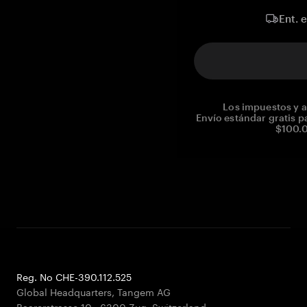
Ent. 
Los impuestos y a
Envío estándar gratis p
$100.0
Reg. No CHE-390.112.525
Global Headquarters, Tangem AG
Baarerstrasse 10
,
6300 Zug
,
Switzerland