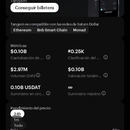
Tangem
Conseguir billetera
Tangem es compatible con las redes de Saturn Dollar
Ethereum
Bnb Smart Chain
Monad
Métricas
$0.10B
#0.25K
Capitalización de mercado
Clasificación del mercado
$2.97M
$0.10B
Volumen (24h)
Valoración totalmente diluida
0.10B USDAT
∞
Suministro en circulación
Suministro máximo
Rendimiento del precio
24h
1m
Todo