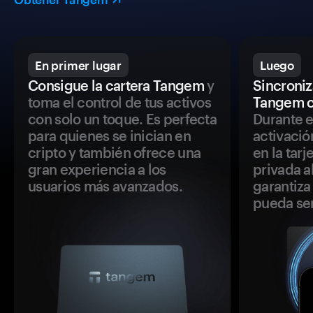
En primer lugar
Luego
Consigue la cartera Tangem
y
Sincroniza
toma el control de tus activos
Tangem c
con solo un toque. Es perfecta
Durante e
para quienes se inician en
activació
cripto y también ofrece una
en la tar
gran experiencia a los
privada a
usuarios más avanzados.
garantiza 
pueda se