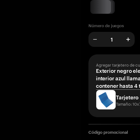
Número de juegos
Agregar tarjetero de c
Exterior negro el
interior azul llam
contener hasta 4 t
Tarjetero
Tamaño: 10x
Código promocional