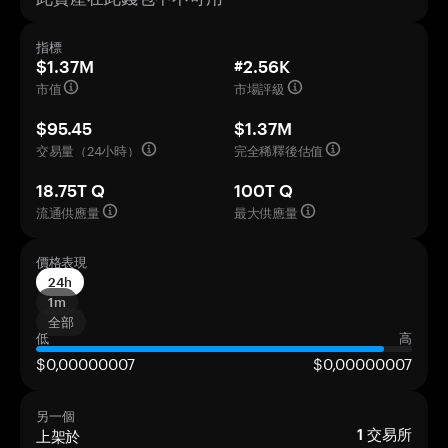
指標
$1.37M
#2.56K
市值
市場評級
$95.45
$1.37M
交易量（24小時）
完全稀釋後估值
18.75T Q
100T Q
流通供應量
最大供應量
價格表現
24h
1m
全部
低
高
$0,00000007
$0,00000007
另一個
上架於
1
交易所