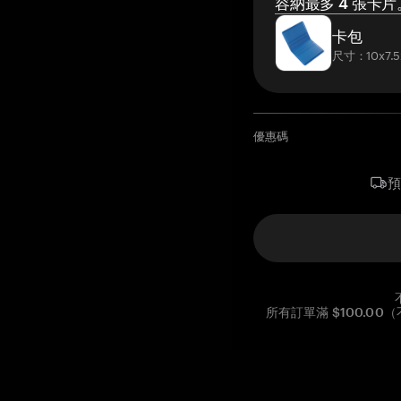
容納最多 4 張卡片
卡包
尺寸：10x7.5
優惠碼
所有訂單滿 $100.0