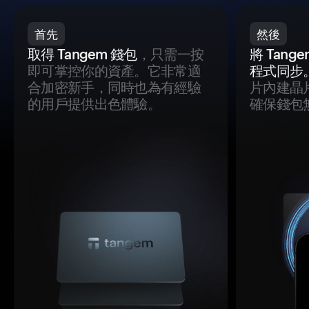
首先
然後
取得 Tangem 錢包
，只需一按
將 Tan
即可掌控你的資產。它非常適
程式同步
合加密新手，同時也為有經驗
片內建晶
的用戶提供出色體驗。
確保錢包