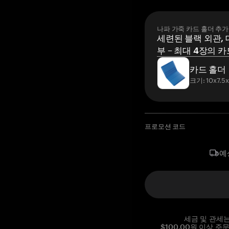
나파 가죽 카드 홀더 추가
세련된 블랙 외관, 
부 – 최대 4장의 카
카드 홀더
크기: 10x7.5
프로모션 코드
예
세금 및 관세
$100.00원 이상 주