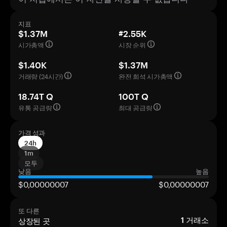
지표
$1.37M
#2.55K
시가총액
시장 순위
$1.40K
$1.37M
거래량 (24시간)
완전 희석 시가총액
18.74T Q
100T Q
유통 공급량
최대 공급량
가격 성과
24h
1m
모두
낮음
높음
$0,00000007
$0,00000007
또 다른
상장된 곳
1
거래소