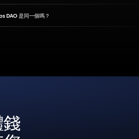
erps DAO 是同一個嗎？
體錢