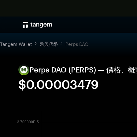
Tangem Wallet
幣與代幣
Perps DAO
Perps DAO (PERPS) — 價
$0.00003479