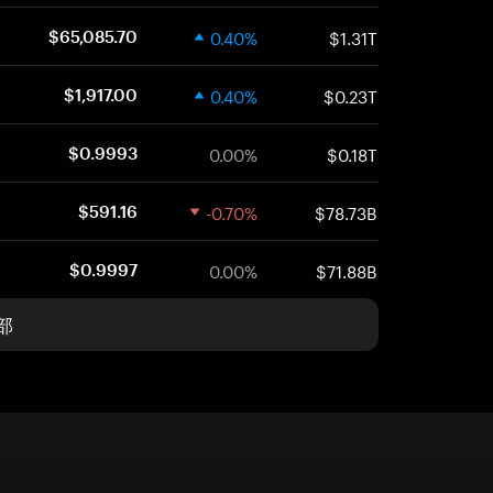
0.40%
$1.31T
$65,085.70
0.40%
$0.23T
$1,917.00
0.00%
$0.18T
$0.9993
-0.70%
$78.73B
$591.16
0.00%
$71.88B
$0.9997
部