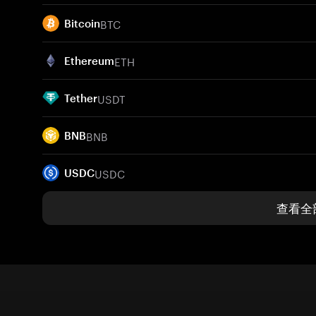
BTC
Bitcoin
ETH
Ethereum
USDT
Tether
BNB
BNB
USDC
USDC
查看全