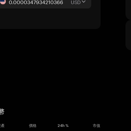
USD
貨幣
資產
價格
24h %
市值