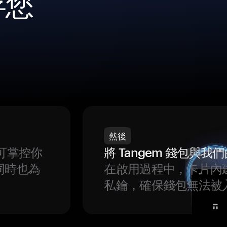
存您
然後
可掌控你
將 Tangem 錢包與
同時也為
在啟用過程中，卡片內
私鑰，確保錢包無法被