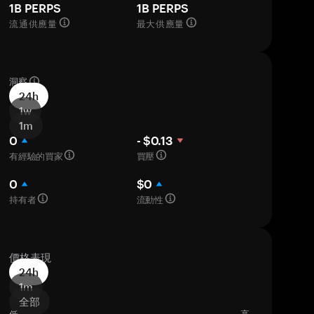
1B PERPS
1B PERPS
流通供應量
最大供應量
洞察
24h
1w
1m
0
- $0.13
有經驗的買家
買壓
0
$0
持有者
流動性
價格表現
24h
1m
全部