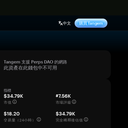
中文
購買 Tangem
Tangem 支援 Perps DAO 的網路
此資產在此錢包中不可用
指標
$34.79K
#7.56K
市值
市場評級
$18.20
$34.79K
交易量（24小時）
完全稀釋後估值