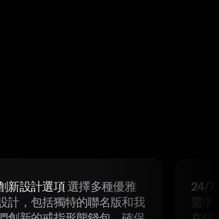
創新設計選項
選擇多種優雅
24/
設計，包括獨特的聯名版和我
需求
們創新的戒指形態錢包，確保
在線