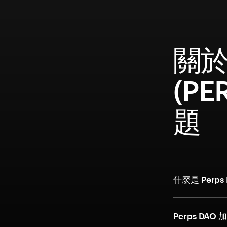
關於 
(P
題
什麼是 Perp
Perps D