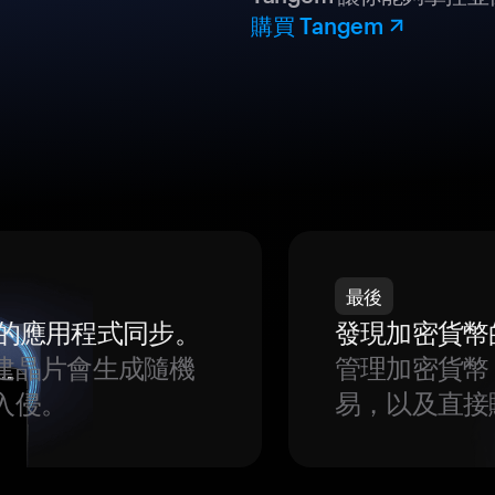
購買 Tangem
最後
我們的應用程式同步。
發現加密貨幣
建晶片會生成隨機
管理加密貨幣
入侵。
易，以及直接