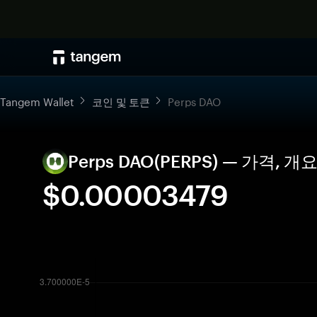
Tangem Wallet
코인 및 토큰
Perps DAO
Perps DAO(PERPS) — 가격, 
$0.00003479