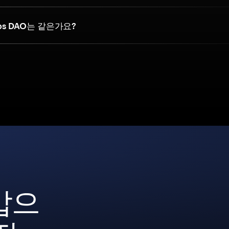
rps DAO는 같은가요?
갑으