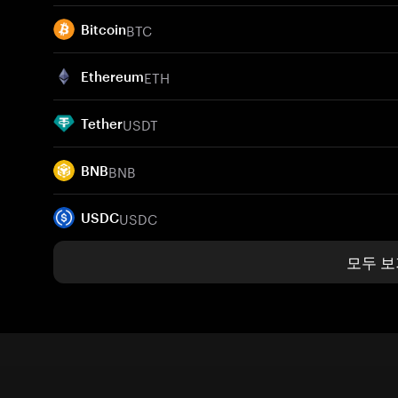
BTC
Bitcoin
ETH
Ethereum
USDT
Tether
BNB
BNB
USDC
USDC
모두 보