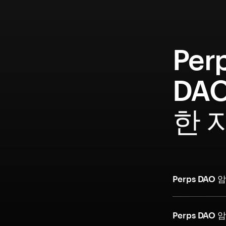
Per
DAO
한 
Perps DA
Perps DA