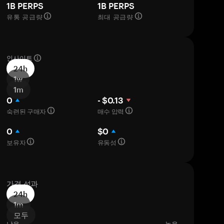
1B PERPS
1B PERPS
유통 공급량
최대 공급량
인사이트
24h
1w
1m
0
- $0.13
숙련된 구매자
매수 압력
0
$0
보유자
유동성
가격 성과
24h
1m
모두