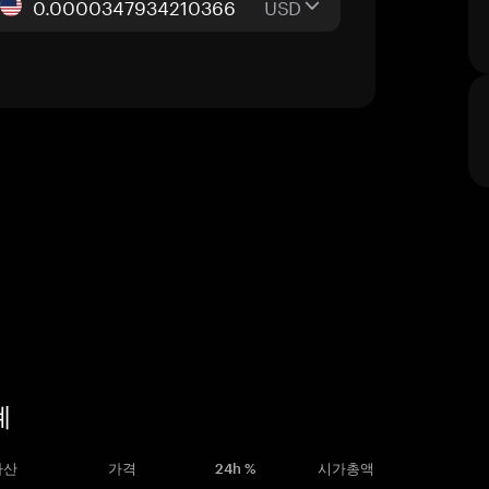
USD
폐
자산
가격
24h %
시가총액