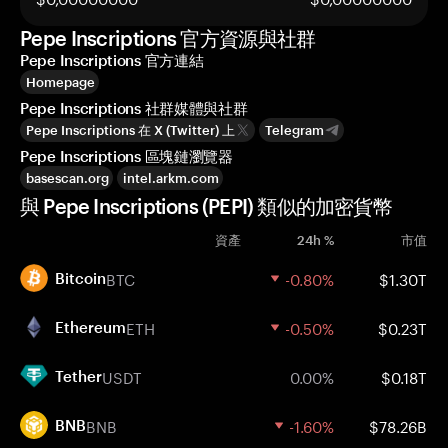
Pepe Inscriptions 官方資源與社群
Pepe Inscriptions 官方連結
Homepage
Pepe Inscriptions 社群媒體與社群
Pepe Inscriptions 在 X (Twitter) 上
Telegram
Pepe Inscriptions 區塊鏈瀏覽器
basescan.org
intel.arkm.com
與 Pepe Inscriptions (PEPI) 類似的加密貨幣
資產
24h %
市值
BTC
-0.80%
$1.30T
Bitcoin
ETH
-0.50%
$0.23T
Ethereum
USDT
0.00%
$0.18T
Tether
BNB
-1.60%
$78.26B
BNB