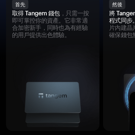
首先
然後
取得 Tangem 錢包
，只需一按
將 Tan
即可掌控你的資產。它非常適
程式同步
合加密新手，同時也為有經驗
片內建晶
的用戶提供出色體驗。
確保錢包