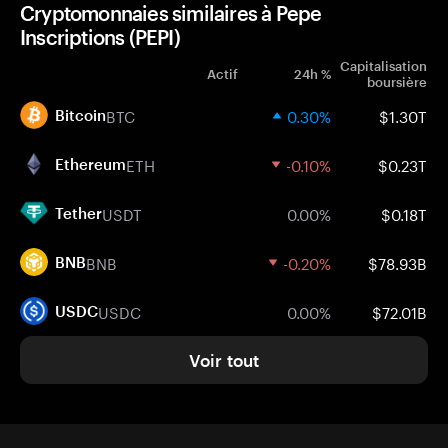
Cryptomonnaies similaires à Pepe
Inscriptions (PEPI)
Capitalisation
Actif
24h %
boursière
BTC
0.30%
$1.30T
Bitcoin
ETH
-0.10%
$0.23T
Ethereum
USDT
0.00%
$0.18T
Tether
BNB
-0.20%
$78.93B
BNB
USDC
0.00%
$72.01B
USDC
Voir tout