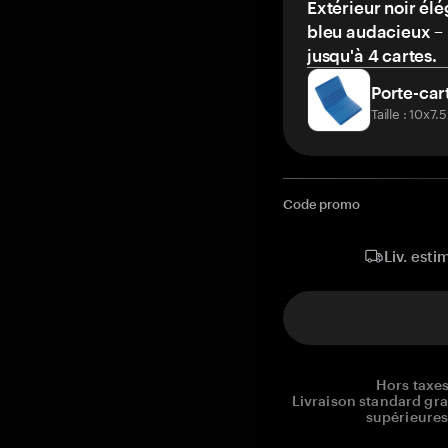
Extérieur noir élé
bleu audacieux – 
jusqu'à 4 cartes.
Porte-car
Taille : 10x7
Code promo
Liv. esti
Hors taxes
Livraison standard gr
supérieures