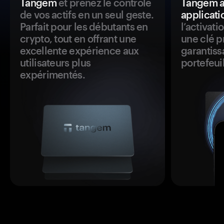
Tangem
et prenez le contrôle
Tangem a
de vos actifs en un seul geste.
applicati
Parfait pour les débutants en
l’activat
crypto, tout en offrant une
une clé p
excellente expérience aux
garantiss
utilisateurs plus
portefeuil
expérimentés.