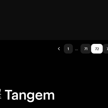
1
…
71
72
Tangem