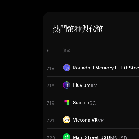
熱門幣種與代幣
#
資產
718
Roundhill Memory ETF (bStoc
718
ILV
Illuvium
719
SC
Siacoin
721
VR
Victoria VR
723
MSUSD
Main Street USD