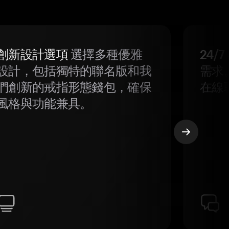
創新設計選項
選擇多種優雅
24/
設計，包括獨特的聯名版和我
需求
們創新的戒指形態錢包，確保
在線
風格與功能兼具。