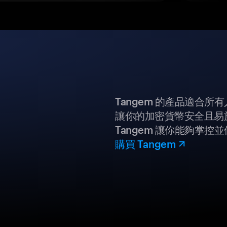
Tangem 的產品適合
讓你的加密貨幣安全且易
Tangem 讓你能夠掌控
購買 Tangem