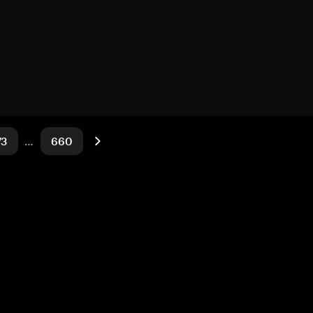
73
…
660