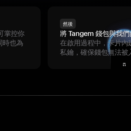
然後
可掌控你
將 Tangem 錢包與
同時也為
在啟用過程中，卡片內
私鑰，確保錢包無法被