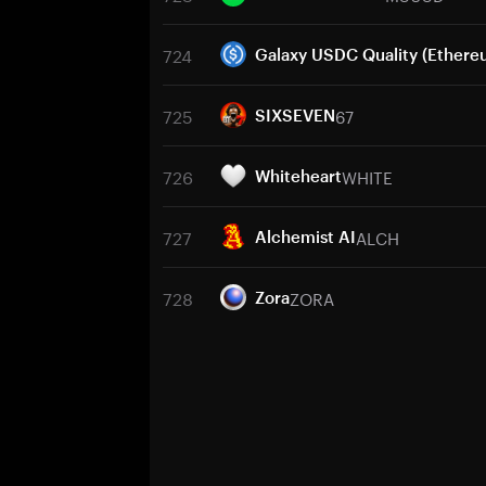
724
Galaxy USDC Quality (Ethere
725
67
SIXSEVEN
726
WHITE
Whiteheart
727
ALCH
Alchemist AI
728
ZORA
Zora