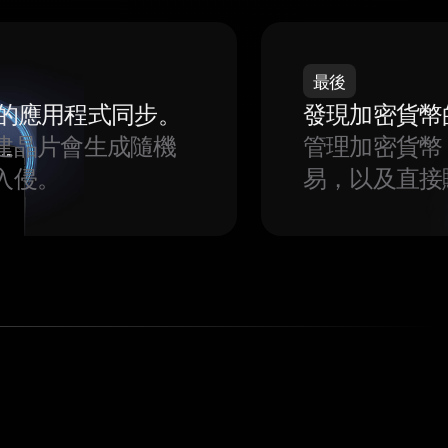
最後
我們的應用程式同步。
發現加密貨幣
建晶片會生成隨機
管理加密貨幣
入侵。
易，以及直接