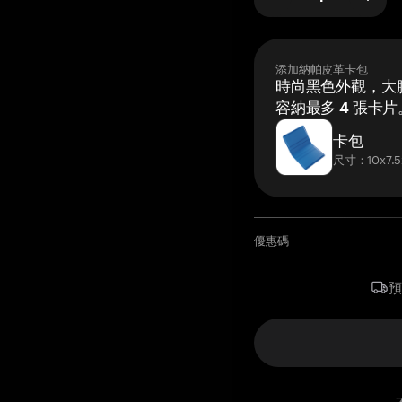
添加納帕皮革卡包
時尚黑色外觀，大膽
容納最多 4 張卡片
卡包
尺寸：10x7.5
優惠碼