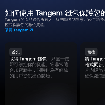
如何使用 Tangem 錢包保護
Tangem 的產品適合所有人，從初學者到專家。它們能讓
控並保護你的數位資產。
購買 Tangem
首先
然後
取得 Tangem 錢包
，只需一按
將 Tan
即可掌控你的資產。它非常適
程式同步
合加密新手，同時也為有經驗
片內建晶
的用戶提供出色體驗。
確保錢包