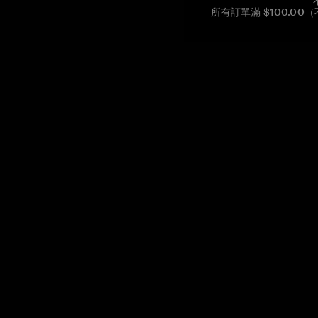
所有訂單滿 $100.0
Reg. No CHE-390.112.525
Global Headquarters, Tangem AG
Baarerstrasse 10
,
6300 Zug
,
Switzerland
support@tangem.com
提供電子郵件即表示您已閱讀並理解我們的
隱私政策
開始
如何開始使用加密貨幣
什麼是冷錢包？
最佳加密錢包
比較加密錢包