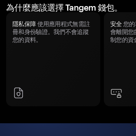
為什麼應該選擇 Tangem 錢包。
隱私保障
使用應用程式無需註
安全
您的
冊和身份驗證。我們不會追蹤
會離開您
您的資料。
制您的資