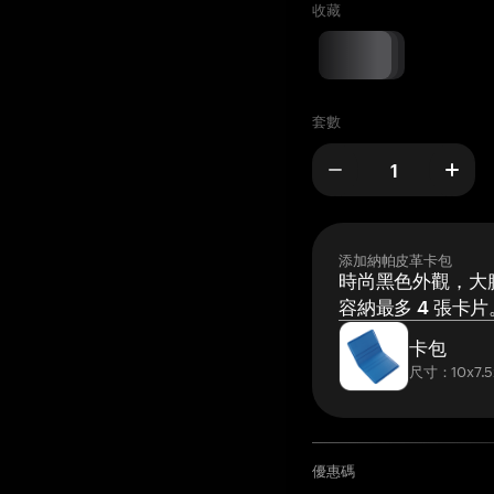
收藏
套數
添加納帕皮革卡包
時尚黑色外觀，大膽
容納最多 4 張卡片
卡包
尺寸：10x7.5
優惠碼