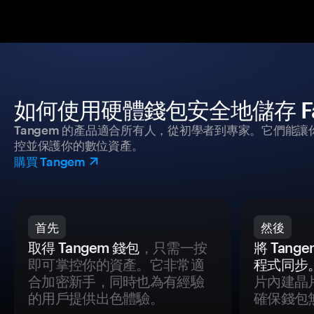
如何使用硬體錢包安全地儲存 Fac
Tangem 的產品適合所有人，從初學者到專家。它們能讓
控並保護你的數位資產。
購買 Tangem
首先
然後
取得 Tangem 錢包
，只需一按
將 Tan
即可掌控你的資產。它非常適
程式同步
合加密新手，同時也為有經驗
片內建晶
的用戶提供出色體驗。
確保錢包