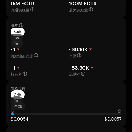
15M FCTR
100M FCTR
流通供應量
最大供應量
洞察
24h
1w
1m
- 1
- $0.16K
有經驗的買家
買壓
- 1
- $3.90K
持有者
流動性
價格表現
24h
1m
全部
低
高
$0,0054
$0,0057