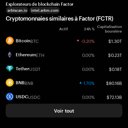
Explorateurs de blockchain Factor
arbiscan.io
intel.arkm.com
Cryptomonnaies similaires à Factor (FCTR)
Capitalisation
Actif
24h %
boursière
BTC
-0.20%
$1.30T
Bitcoin
ETH
0.00%
$0.23T
Ethereum
USDT
0.00%
$0.18T
Tether
BNB
1.70%
$80.16B
BNB
USDC
0.00%
$72.13B
USDC
Voir tout