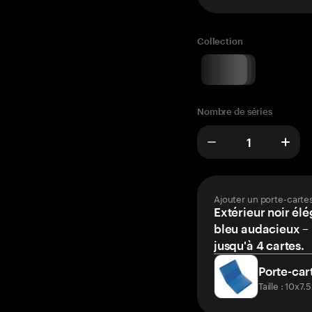
Collection
Nombre de séries
Ajouter un porte-carte
Extérieur noir élé
bleu audacieux – 
jusqu'à 4 cartes.
Porte-car
Taille : 10x7