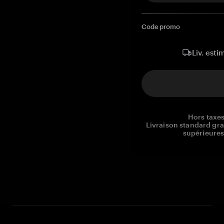
Code promo
Liv. esti
Hors taxes
Livraison standard gr
supérieures