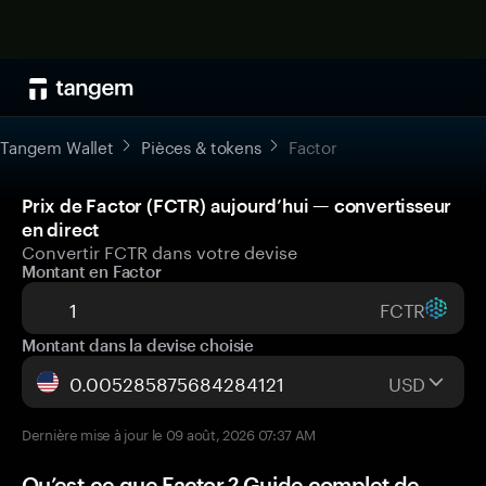
Tangem Wallet
Pièces & tokens
Factor
Prix de Factor (FCTR) aujourd’hui — convertisseur
en direct
Convertir FCTR dans votre devise
Montant en Factor
FCTR
Montant dans la devise choisie
USD
Dernière mise à jour le 09 août, 2026 07:37 AM
Qu’est-ce que Factor ? Guide complet de