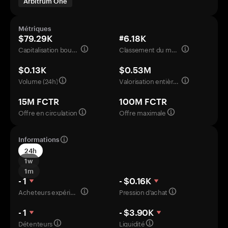
Arbitrum One
Métriques
$79.29K
#6.18K
Capitalisation boursière
Classement du marché
$0.13K
$0.53M
Volume (24h)
Valorisation entièrement diluée
15M FCTR
100M FCTR
Offre en circulation
Offre maximale
Informations
24h
1w
1m
- 1
- $0.16K
Acheteurs expérimentés
Pression d’achat
- 1
- $3.90K
Détenteurs
Liquidité