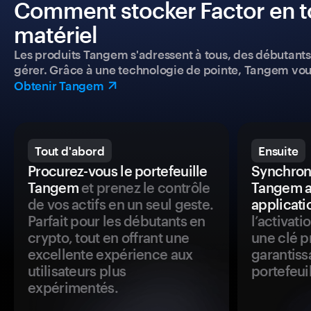
Comment stocker Factor en to
matériel
Les produits Tangem s'adressent à tous, des débutants a
gérer. Grâce à une technologie de pointe, Tangem vou
Obtenir Tangem
Tout d'abord
Ensuite
Procurez-vous le portefeuille
Synchroni
Tangem
et prenez le contrôle
Tangem a
de vos actifs en un seul geste.
applicati
Parfait pour les débutants en
l’activat
crypto, tout en offrant une
une clé p
excellente expérience aux
garantiss
utilisateurs plus
portefeuil
expérimentés.