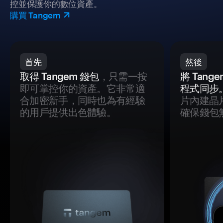
控並保護你的數位資產。
購買 Tangem
首先
然後
取得 Tangem 錢包
，只需一按
將 Tan
即可掌控你的資產。它非常適
程式同步
合加密新手，同時也為有經驗
片內建晶
的用戶提供出色體驗。
確保錢包