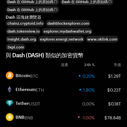
Dash 在 GitHub 上的原始碼
Dash 在 GitHub 上的原始碼
Dash 在 GitHub 上的原始碼
Dash 區塊鏈瀏覽器
chainz.cryptoid.info
dashblockexplorer.com
dash.tokenview.io
explorer.mydashwallet.org
insight.dash.org
explorer.energi.network
www.oklink.com
3xpl.com
與 Dash (DASH) 類似的加密貨幣
資產
24h %
市值
BTC
0.20%
$1.29T
Bitcoin
ETH
1.80%
$0.23T
Ethereum
USDT
0.00%
$0.18T
Tether
BNB
-1.00%
$78.84B
BNB