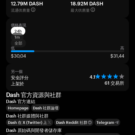
12.79M DASH
18.92M DASH
流通供應量
最大供應量
價格表現
24h
1m
全部
低
高
$30,04
$31,44
另一個
安全評分
4.1
上架於
61
交易所
Dash 官方資源與社群
Dash 官方連結
Homepage
Dash 社群論壇
Dash 社群媒體與社群
Dash 在 X (Twitter) 上
Dash Reddit 社群
Telegram
Dash 原始碼與開發者儲存庫