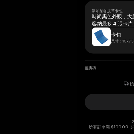
添加納帕皮革卡包
時尚黑色外觀，大膽
容納最多 4 張卡片
卡包
尺寸：10x7.5
優惠碼
所有訂單滿 $100.0