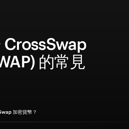
CrossSwap
SWAP) 的常見
題
sSwap 加密貨幣？