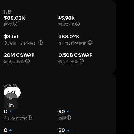
指標
$88.02K
#5.98K
市值
市場評級
$3.56
$88.02K
交易量（24小時）
完全稀釋後估值
20M CSWAP
0.50B CSWAP
流通供應量
最大供應量
洞察
24h
1w
1m
0
$0
有經驗的買家
買壓
0
$0