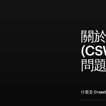
關於 
(C
問
什麼是 Cros