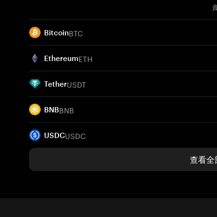
BTC
Bitcoin
ETH
Ethereum
USDT
Tether
BNB
BNB
USDC
USDC
查看全