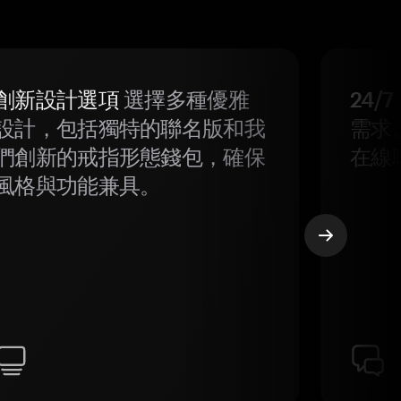
創新設計選項
選擇多種優雅
24/
設計，包括獨特的聯名版和我
需求
們創新的戒指形態錢包，確保
在線
風格與功能兼具。