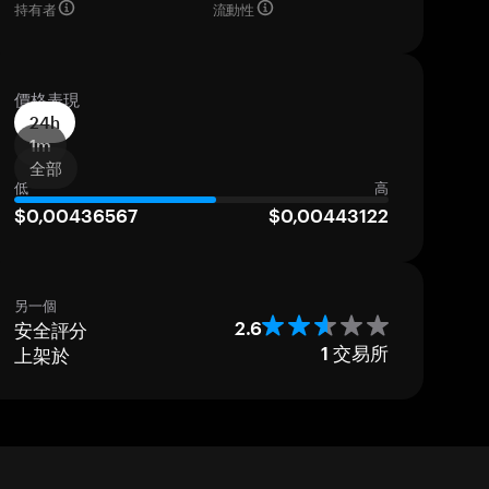
持有者
流動性
價格表現
24h
1m
全部
低
高
$0,00436567
$0,00443122
另一個
安全評分
2.6
上架於
1
交易所