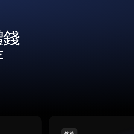
體錢
存
然後