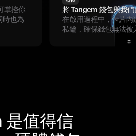
可掌控你
將 Tangem 錢包與
同時也為
在啟用過程中，卡片內
私鑰，確保錢包無法被
m 是值得信