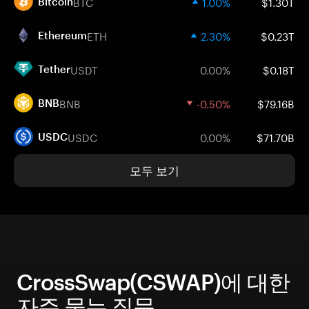
BTC
1.00%
$1.30T
Bitcoin
ETH
2.30%
$0.23T
Ethereum
USDT
0.00%
$0.18T
Tether
BNB
-0.50%
$79.16B
BNB
USDC
0.00%
$71.70B
USDC
모두 보기
CrossSwap(CSWAP)에 대한
자주 묻는 질문