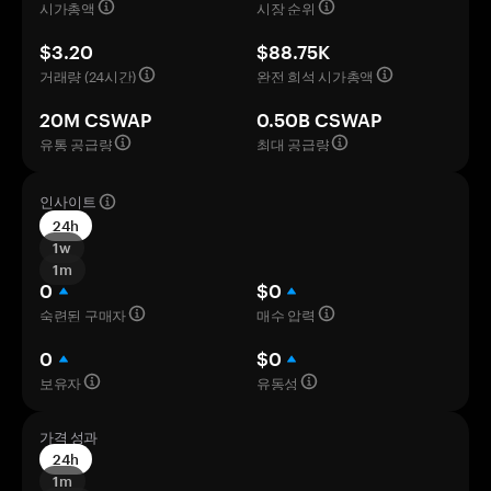
시가총액
시장 순위
$3.20
$88.75K
거래량 (24시간)
완전 희석 시가총액
20M CSWAP
0.50B CSWAP
유통 공급량
최대 공급량
인사이트
24h
1w
1m
0
$0
숙련된 구매자
매수 압력
0
$0
보유자
유동성
가격 성과
24h
1m