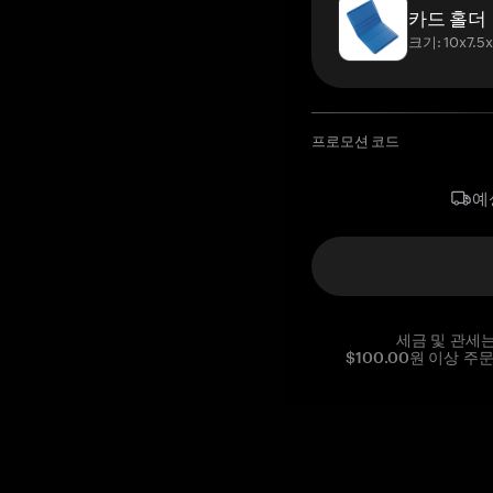
카드 홀더
크기: 10x7.5
프로모션 코드
예
세금 및 관세
$100.00원 이상 주