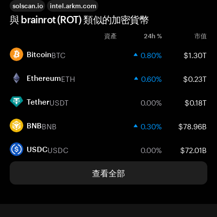
solscan.io
intel.arkm.com
與 brainrot (ROT) 類似的加密貨幣
資產
24h %
市值
BTC
0.80%
$1.30T
Bitcoin
ETH
0.60%
$0.23T
Ethereum
USDT
0.00%
$0.18T
Tether
BNB
0.30%
$78.96B
BNB
USDC
0.00%
$72.01B
USDC
查看全部