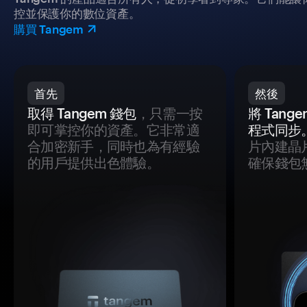
控並保護你的數位資產。
購買 Tangem
首先
然後
取得 Tangem 錢包
，只需一按
將 Tan
即可掌控你的資產。它非常適
程式同步
合加密新手，同時也為有經驗
片內建晶
的用戶提供出色體驗。
確保錢包