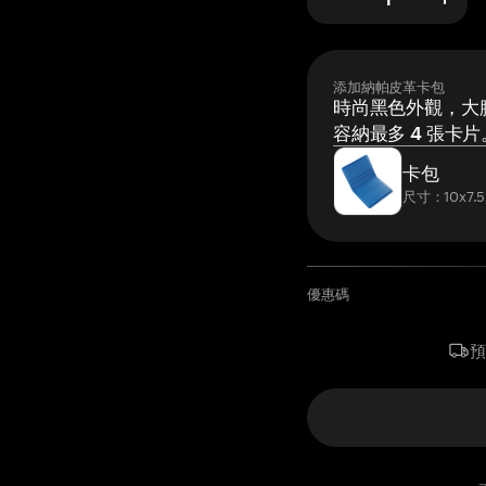
添加納帕皮革卡包
時尚黑色外觀，大膽
容納最多 4 張卡片
卡包
尺寸：10x7.5
優惠碼