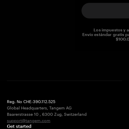
Los impuestos y a
Envío estándar gratis p
$100.0
Reg. No CHE-390.112.525
Global Headquarters, Tangem AG
Baarerstrasse 10
,
6300 Zug
,
Switzerland
support@tangem.com
Get started