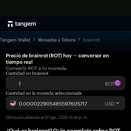
Tangem Wallet
Monedas y Tokens
brainrot
Precio de brainrot (ROT) hoy — conversor en
tiempo real
Convertir ROT a tu moneda
Cantidad en brainrot
ROT
Cantidad en la moneda seleccionada
USD
Última actualización el 07 ago., 2026 01:43 p. m.
¿Qué es brainrot? Guía completa sobre ROT