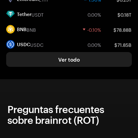
USDT
0.00%
$0.18T
Tether
BNB
-0.10%
$78.88B
BNB
USDC
0.00%
$71.85B
USDC
Ver todo
Preguntas frecuentes
sobre brainrot (ROT)