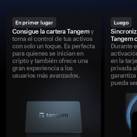
En primer lugar
Luego
Consigue la cartera Tangem
y
Sincroniza
toma el control de tus activos
Tangem c
con solo un toque. Es perfecta
Durante e
para quienes se inician en
activació
cripto y también ofrece una
en la tar
gran experiencia a los
privada a
usuarios más avanzados.
garantiza 
pueda se