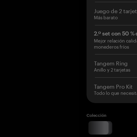
Juego de 2 tarje
Más barato
2.º set con 50 %
Mejor relación cali
monederos fríos
Tangem Ring
Anillo y 2 tarjetas
Tangem Pro Kit
Todo lo que necesit
Colección