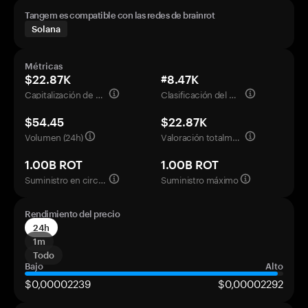
Tangem es compatible con las redes de brainrot
Solana
Métricas
$22.87K
#8.47K
Capitalización de mercado
Clasificación del mercado
$54.45
$22.87K
Volumen (24h)
Valoración totalmente diluida
1.00B ROT
1.00B ROT
Suministro en circulación
Suministro máximo
Rendimiento del precio
24h
1m
Todo
Bajo
Alto
$0,00002239
$0,00002292