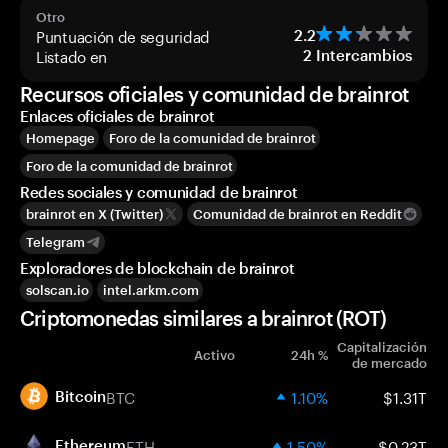
Otro
Puntuación de seguridad
2.2
Listado en
2
Intercambios
Recursos oficiales y comunidad de brainrot
Enlaces oficiales de brainrot
Homepage
Foro de la comunidad de brainrot
Foro de la comunidad de brainrot
Redes sociales y comunidad de brainrot
brainrot en X (Twitter)
Comunidad de brainrot en Reddit
Telegram
Exploradores de blockchain de brainrot
solscan.io
intel.arkm.com
Criptomonedas similares a brainrot (ROT)
Capitalización
Activo
24h %
de mercado
BTC
1.10%
$1.31T
Bitcoin
ETH
1.50%
$0.23T
Ethereum