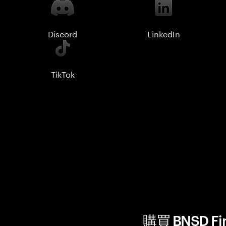
Discord
LinkedIn
TikTok
購買 BNSD F