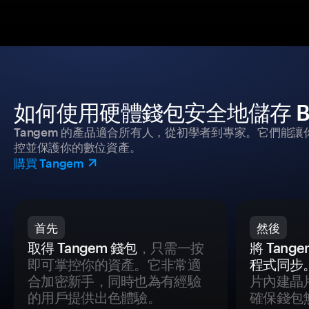
如何使用硬體錢包安全地儲存 BNSD
Tangem 的產品適合所有人，從初學者到專家。它們能讓
控並保護你的數位資產。
購買 Tangem
首先
然後
取得 Tangem 錢包
，只需一按
將 Tan
即可掌控你的資產。它非常適
程式同步
合加密新手，同時也為有經驗
片內建晶
的用戶提供出色體驗。
確保錢包