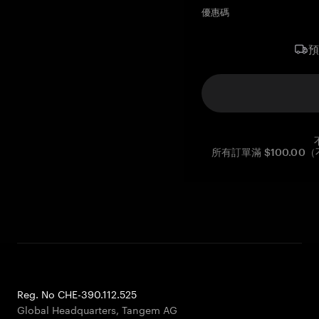
優惠碼
所有訂單滿 $100.0
Reg. No CHE-390.112.525
Global Headquarters, Tangem AG