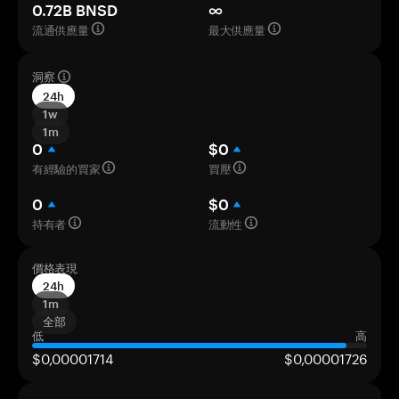
0.72B BNSD
∞
流通供應量
最大供應量
洞察
24h
1w
1m
0
$0
有經驗的買家
買壓
0
$0
持有者
流動性
價格表現
24h
1m
全部
低
高
$0,00001714
$0,00001726