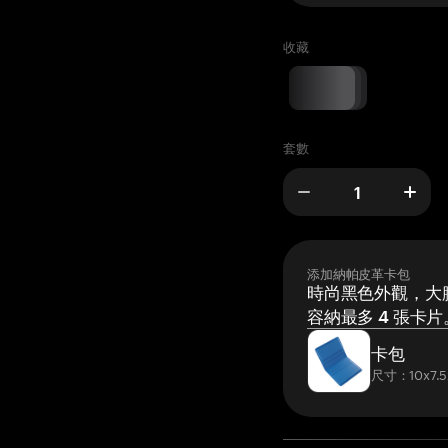
收藏
套數
添加納帕皮革卡包
時尚黑色外觀，大膽
容納最多 4 張卡片
卡包
尺寸：10x7.5