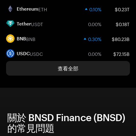
ETH
0.10%
$0.23T
Ethereum
USDT
0.00%
$0.18T
Tether
BNB
0.30%
$80.23B
BNB
USDC
0.00%
$72.15B
USDC
查看全部
關於 BNSD Finance (BNSD)
的常見問題