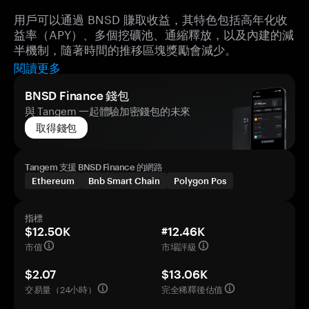
用戶可以通過 BNSD 賺取收益，其特色包括高年化收
益率（APY）、多個挖礦池、通縮釋放，以及內建的減
半機制，隨著時間的推移區塊獎勵會減少。
閱讀更多
BNSD Finance 錢包
與 Tangem 一起體驗加密錢包的未來
取得錢包
Tangem 支援 BNSD Finance 的網路
Ethereum
Bnb Smart Chain
Polygon Pos
指標
$12.50K
#12.46K
市值
市場評級
$2.07
$13.06K
交易量（24小時）
完全稀釋後估值