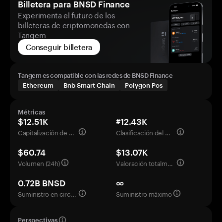
Billetera para BNSD Finance
Experimenta el futuro de los
billeteras de criptomonedas con
Tangem
Conseguir billetera
Tangem es compatible con las redes de BNSD Finance
Ethereum
Bnb Smart Chain
Polygon Pos
Métricas
$12.51K
#12.43K
Capitalización de mercado
Clasificación del mercado
$60.74
$13.07K
Volumen (24h)
Valoración totalmente diluida
0.72B BNSD
∞
Suministro en circulación
Suministro máximo
Perspectivas