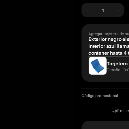
Agregar tarjetero de c
Exterior negro el
interior azul llam
contener hasta 4 t
Tarjetero
Tamaño: 10x
Código promocional
Ent. 