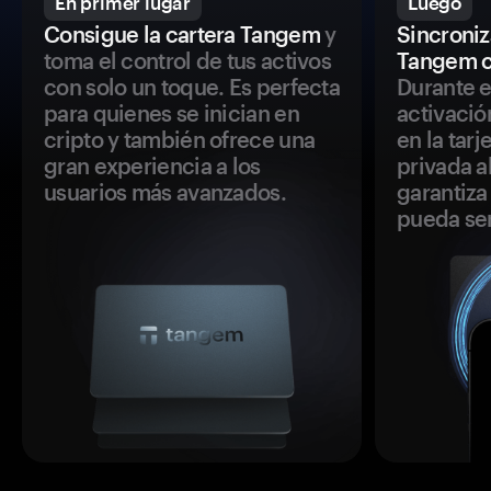
En primer lugar
Luego
Consigue la cartera Tangem
y
Sincroniza
toma el control de tus activos
Tangem c
con solo un toque. Es perfecta
Durante e
para quienes se inician en
activació
cripto y también ofrece una
en la tar
gran experiencia a los
privada a
usuarios más avanzados.
garantiza 
pueda se