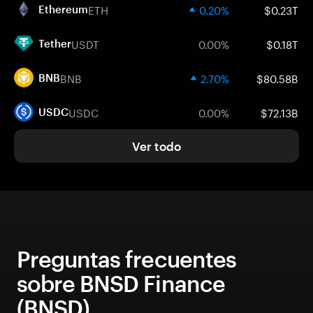
ETH
0.20%
$0.23T
Ethereum
USDT
0.00%
$0.18T
Tether
BNB
2.70%
$80.58B
BNB
USDC
0.00%
$72.13B
USDC
Ver todo
Preguntas frecuentes
sobre BNSD Finance
(BNSD)