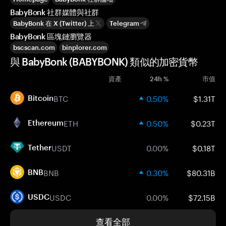
BabyBonk 社群媒體與社群
BabyBonk 在 X (Twitter) 上
Telegram
BabyBonk 區塊鏈瀏覽器
bscscan.com
binplorer.com
與 BabyBonk (BABYBONK) 類似的加密貨幣
資產
24h %
市值
BTC
0.50%
$1.31T
Bitcoin
ETH
0.50%
$0.23T
Ethereum
USDT
0.00%
$0.18T
Tether
BNB
0.30%
$80.31B
BNB
USDC
0.00%
$72.15B
USDC
查看全部