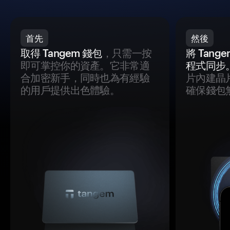
首先
然後
取得 Tangem 錢包
，只需一按
將 Tan
即可掌控你的資產。它非常適
程式同步
合加密新手，同時也為有經驗
片內建晶
的用戶提供出色體驗。
確保錢包