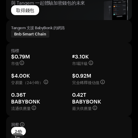
與 Tangem 一起體驗加密錢包的未來
取得錢包
Tangem 支援 BabyBonk 的網路
Bnb Smart Chain
指標
$0.79M
#3.10K
市值
市場評級
$4.00K
$0.92M
交易量（24小時）
完全稀釋後估值
0.36T
0.42T
BABYBONK
BABYBONK
流通供應量
最大供應量
洞察
24h
1w