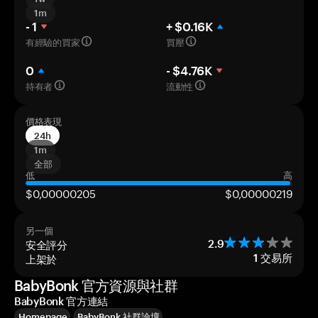
1m
- 1
+ $0.16K
有經驗的買家
買壓
0
- $4.76K
持有者
流動性
價格表現
24h
1m
全部
低
高
$0,00000205
$0,00000219
另一個
安全評分
2.9
上架於
1
交易所
BabyBonk 官方資源與社群
BabyBonk 官方連結
Homepage
BabyBonk 社群論壇