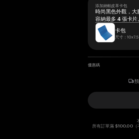
添加納帕皮革卡包
時尚黑色外觀，大膽
容納最多 4 張卡片
卡包
尺寸：10x7.5
優惠碼
所有訂單滿 $100.0