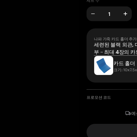
세트 수
나파 가죽 카드 홀더 추가
세련된 블랙 외관, 
부 – 최대 4장의 카
카드 홀더
크기: 10x7.5
프로모션 코드
예