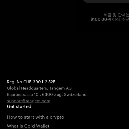
세금 및 관세
$100.00원 이상 주
Reg. No CHE-390.112.525
Global Headquarters, Tangem AG
Baarerstrasse 10
,
6300 Zug
,
Switzerland
support@tangem.com
Get started
How to start with a crypto
What is Cold Wallet