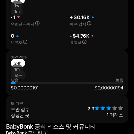
1w
1m
- 1
+ $0.16K
숙련된 구매자
매수 압력
0
- $4.76K
보유자
유동성
가격 성과
24h
1m
모두
낮음
높음
$0,00000191
$0,00000194
또 다른
보안 점수
2.9
상장된 곳
1
거래소
BabyBonk 공식 리소스 및 커뮤니티
BabyBonk 공식 링크