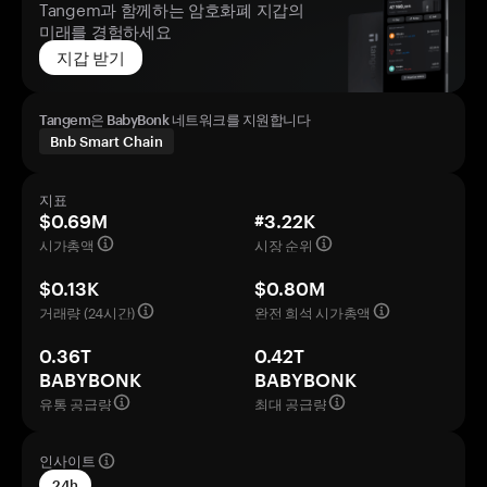
Tangem과 함께하는 암호화폐 지갑의
미래를 경험하세요
지갑 받기
Tangem은 BabyBonk 네트워크를 지원합니다
Bnb Smart Chain
지표
$0.69M
#3.22K
시가총액
시장 순위
$0.13K
$0.80M
거래량 (24시간)
완전 희석 시가총액
0.36T
0.42T
BABYBONK
BABYBONK
유통 공급량
최대 공급량
인사이트
24h