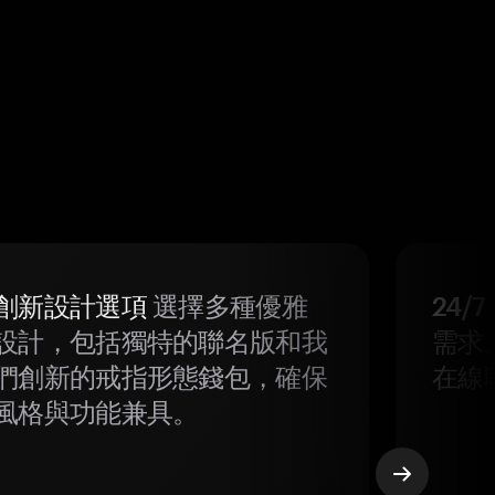
創新設計選項
選擇多種優雅
24/
設計，包括獨特的聯名版和我
需求
們創新的戒指形態錢包，確保
在線
風格與功能兼具。