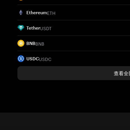
ETH
Ethereum
USDT
Tether
BNB
BNB
USDC
USDC
查看全