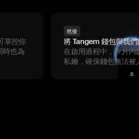
然後
可掌控你
將 Tangem 錢包與
同時也為
在啟用過程中，卡片內
私鑰，確保錢包無法被