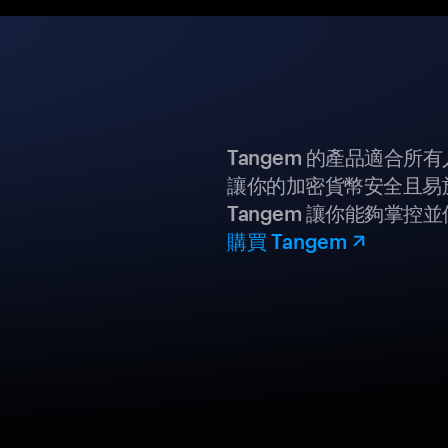
Tangem 的產品適合
讓你的加密貨幣安全且易
Tangem 讓你能夠掌控
購買 Tangem