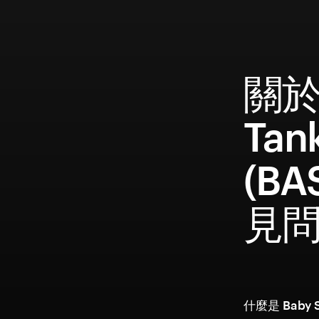
關於 
Tan
(BA
見
什麼是 Baby 