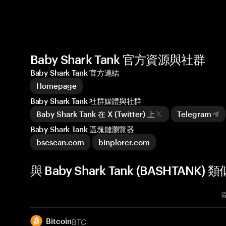
Baby Shark Tank 官方資源與社群
Baby Shark Tank 官方連結
Homepage
Baby Shark Tank 社群媒體與社群
Baby Shark Tank 在 X (Twitter) 上
Telegram
Baby Shark Tank 區塊鏈瀏覽器
bscscan.com
binplorer.com
與 Baby Shark Tank (BASHTANK
BTC
Bitcoin