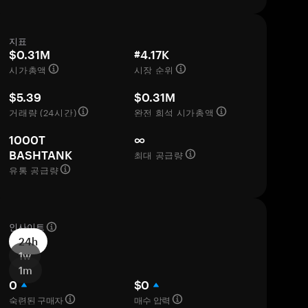
지표
$0.31M
#4.17K
시가총액
시장 순위
$5.39
$0.31M
거래량 (24시간)
완전 희석 시가총액
1000T
∞
최대 공급량
BASHTANK
유통 공급량
인사이트
24h
1w
1m
0
$0
숙련된 구매자
매수 압력