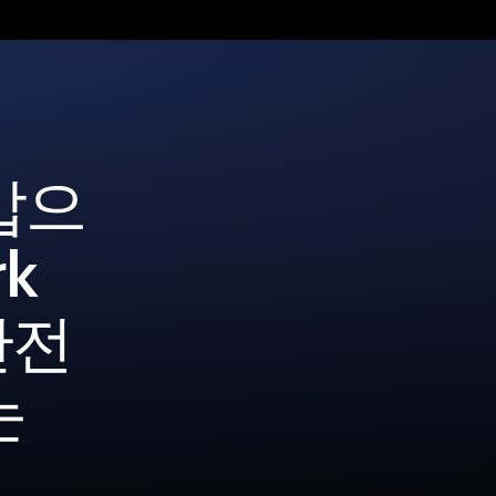
갑으
rk
안전
는