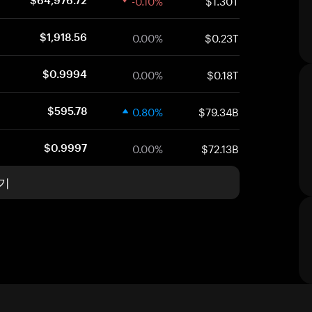
-0.10%
$1.30T
$64,976.72
0.00%
$0.23T
$1,918.56
0.00%
$0.18T
$0.9994
0.80%
$79.34B
$595.78
0.00%
$72.13B
$0.9997
기