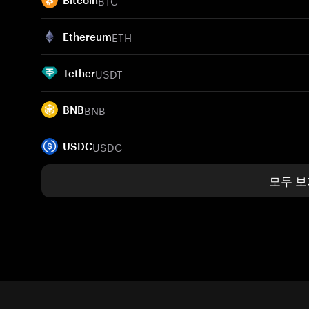
BTC
Bitcoin
ETH
Ethereum
USDT
Tether
BNB
BNB
USDC
USDC
모두 보