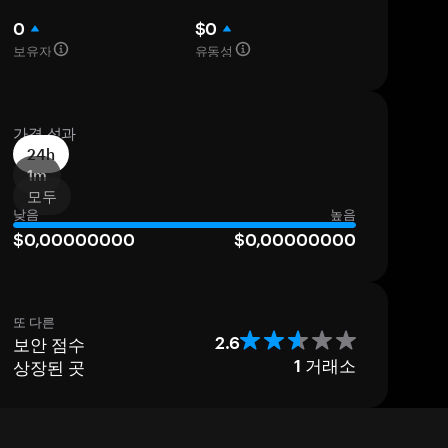
0
$0
보유자
유동성
가격 성과
24h
1m
모두
낮음
높음
$0,00000000
$0,00000000
또 다른
보안 점수
2.6
상장된 곳
1
거래소