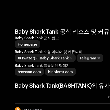
Baby Shark Tank 공식 리소스 및 커
Baby Shark Tank 공식 링크
Homepage
Baby Shark Tank 소셜 미디어 및 커뮤니티
X(Twitter)의 Baby Shark Tank
Telegram
Baby Shark Tank 블록체인 탐색기
bscscan.com
binplorer.com
Baby Shark Tank(BASHTANK)와