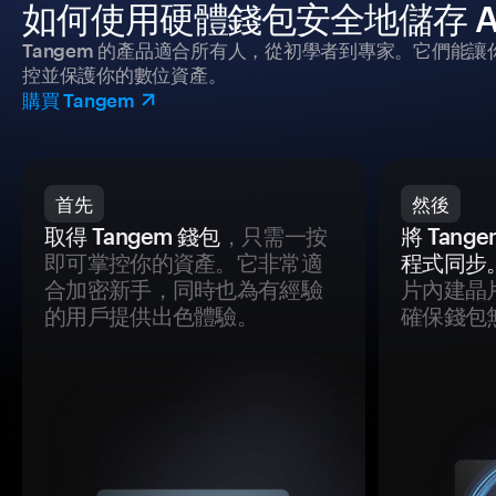
如何使用硬體錢包安全地儲存 Atu
Tangem 的產品適合所有人，從初學者到專家。它們能讓
控並保護你的數位資產。
購買 Tangem
首先
然後
取得 Tangem 錢包
，只需一按
將 Tan
即可掌控你的資產。它非常適
程式同步
合加密新手，同時也為有經驗
片內建晶
的用戶提供出色體驗。
確保錢包