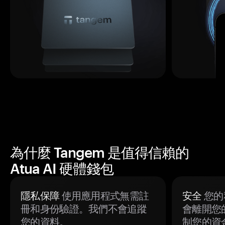
為什麼 Tangem 是值得信賴的
Atua AI 硬體錢包
隱私保障
使用應用程式無需註
安全
您的
冊和身份驗證。我們不會追蹤
會離開您
您的資料。
制您的資