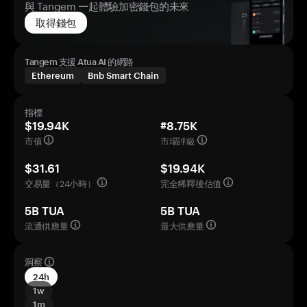
與 Tangem 一起體驗加密錢包的未來
取得錢包
Tangem 支援 Atua AI 的網路
Ethereum
Bnb Smart Chain
指標
$19.94K
#8.75K
市值
市場評級
$31.61
$19.94K
交易量（24小時）
完全稀釋後估值
5B TUA
5B TUA
流通供應量
最大供應量
洞察
24h
1w
1m