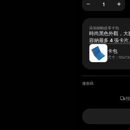
添加納帕皮革卡包
時尚黑色外觀，大膽
容納最多 4 張卡片
卡包
尺寸：10x7.5
優惠碼