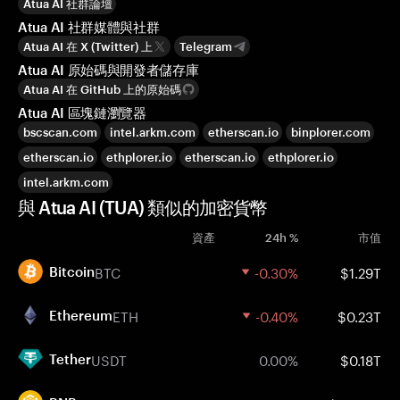
Atua AI 社群論壇
Atua AI 社群媒體與社群
Atua AI 在 X (Twitter) 上
Telegram
Atua AI 原始碼與開發者儲存庫
Atua AI 在 GitHub 上的原始碼
Atua AI 區塊鏈瀏覽器
bscscan.com
intel.arkm.com
etherscan.io
binplorer.com
etherscan.io
ethplorer.io
etherscan.io
ethplorer.io
intel.arkm.com
與 Atua AI (TUA) 類似的加密貨幣
資產
24h %
市值
BTC
-0.30%
$1.29T
Bitcoin
ETH
-0.40%
$0.23T
Ethereum
USDT
0.00%
$0.18T
Tether