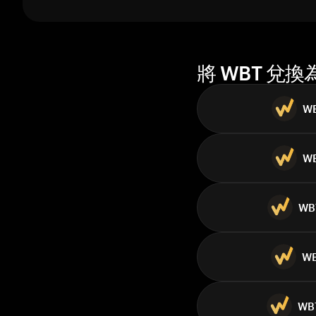
1 週
30 天
市值
將 WBT 兌
W
W
WB
W
WB