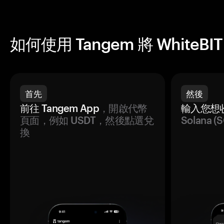
如何使用 Tangem 將 WhiteBIT
首先
然後
前往 Tangem App
，開啟代幣
輸入您想
頁面，例如 USDT，然後點選兌
Solana
換