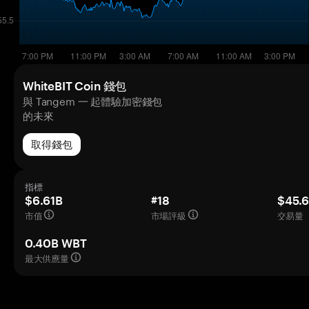
WhiteBIT Coin 錢包
與 Tangem 一 起體驗加密錢包
的未來
取得錢包
指標
$6.61B
#18
$45.
市值
市場評級
交易量（
0.40B WBT
最大供應量