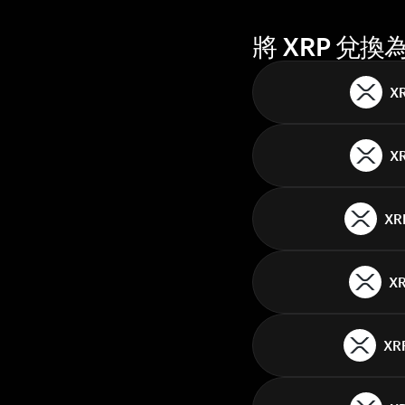
將 XRP 兌
X
X
XR
X
XR