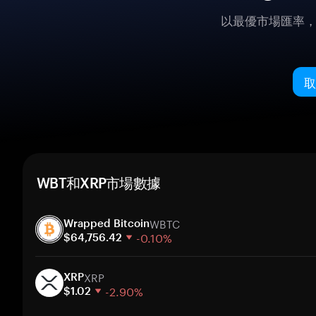
以最優市場匯率
取
WBT和XRP市場數據
WBTC
Wrapped Bitcoin
-0.10%
$64,756.42
1 週
XRP
30 天
XRP
-2.90%
市值
$1.02