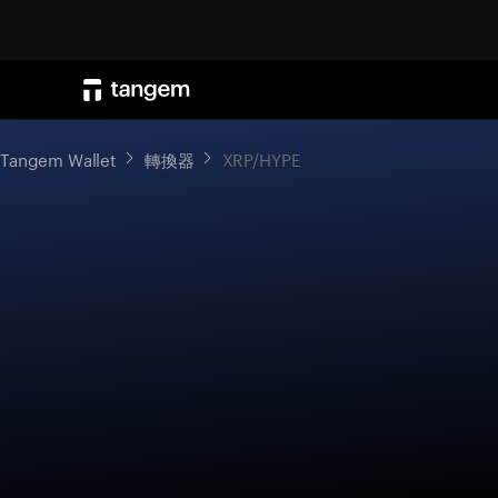
Tangem Wallet
轉換器
XRP/HYPE