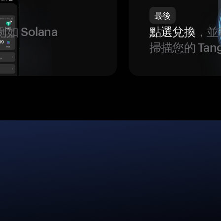
最後
如 Solana
點選兌換
，並
。
掃描您的 Ta