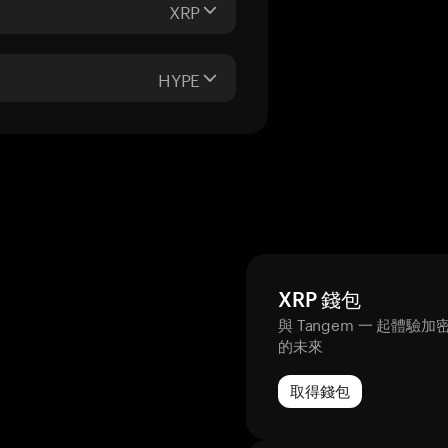
XRP
HYPE
XRP 錢包
與 Tangem 一 起體驗加
的未來
取得錢包