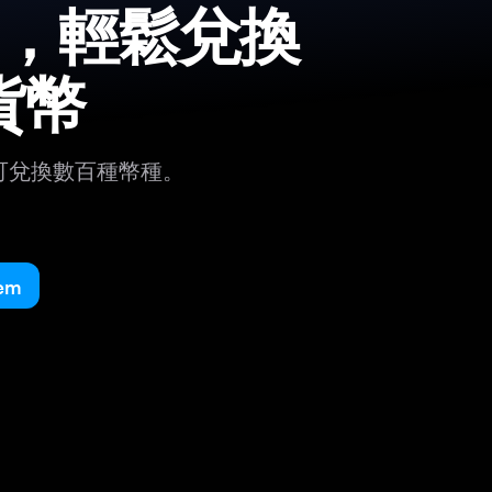
em，輕鬆兌換
貨幣
可兌換數百種幣種。
em