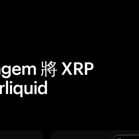
gem 將 XRP
iquid