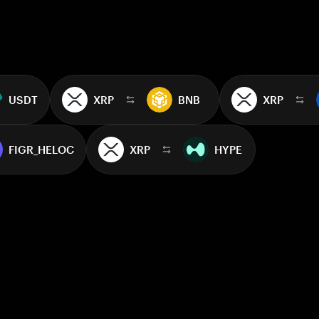
USDT
XRP
BNB
XRP
FIGR_HELOC
XRP
HYPE