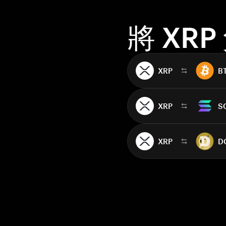
將 XR
XRP
B
XRP
S
XRP
D