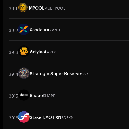
3911
MULT POOL
MPOOL
交易對
MULT POOL
/
BTC
MULT POOL
/
ETH
MULT POOL
/
USDT
3912
XAND
Xandeum
交易對
XAND
/
BTC
XAND
/
ETH
XAND
/
USDT
XAND
/
BNB
3913
ARTY
Artyfact
交易對
ARTY
/
BTC
ARTY
/
ETH
ARTY
/
USDT
ARTY
/
BNB
AR
3914
SSR
Strategic Super Reserve
交易對
SSR
/
BTC
SSR
/
ETH
SSR
/
USDT
SSR
/
BNB
SSR
/
XR
3915
SHAPE
Shape
交易對
SHAPE
/
BTC
SHAPE
/
ETH
SHAPE
/
USDT
SHAPE
/
BNB
3916
SDFXN
Stake DAO FXN