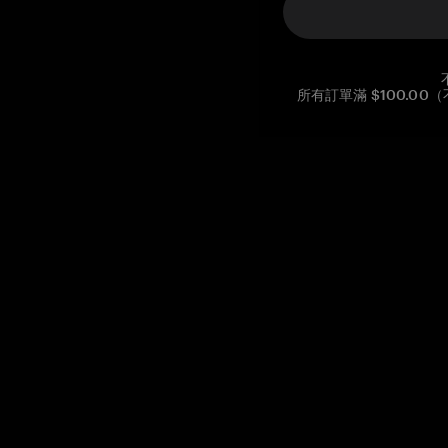
所有訂單滿 $100.0
Reg. No CHE-390.112.525
Global Headquarters, Tangem AG
Baarerstrasse 10
,
6300 Zug
,
Switzerland
support@tangem.com
提供電子郵件即表示您已閱讀並理解我們的
隱私政策
開始
如何開始使用加密貨幣
什麼是冷錢包？