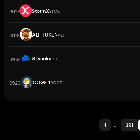
交易對
SDFXN
/
BTC
SDFXN
/
ETH
SDFXN
/
USDT
SDFXN
/
BNB
3917
STMX
StormX
交易對
STMX
/
BTC
STMX
/
ETH
STMX
/
USDT
STMX
/
BNB
3918
ALF
ALF TOKEN
交易對
ALF
/
BTC
ALF
/
ETH
ALF
/
USDT
ALF
/
BNB
ALF
/
XRP
3919
SKY
Skycoin
交易對
SKY
/
PRM
SKY
/
BTC
SKY
/
ETH
SKY
/
USDT
SKY
/
B
3920
DOGE1
DOGE-1
交易對
DOGE1
/
BTC
DOGE1
/
ETH
DOGE1
/
USDT
DOGE1
/
BNB
1
…
391