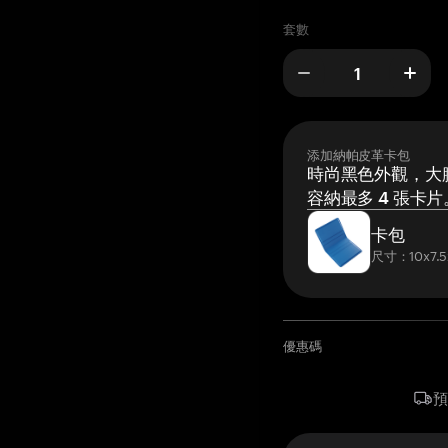
套數
添加納帕皮革卡包
時尚黑色外觀，大膽
容納最多 4 張卡片
卡包
尺寸：10x7.5
優惠碼