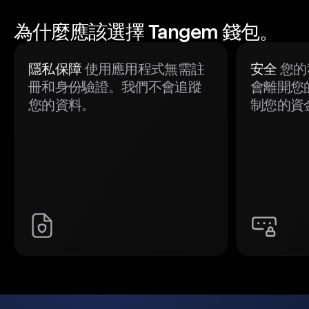
為什麼應該選擇 Tangem 錢包。
隱私保障
使用應用程式無需註
安全
您的
冊和身份驗證。我們不會追蹤
會離開您
您的資料。
制您的資