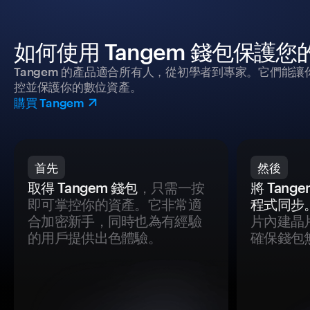
如何使用 Tangem 錢包保護
Tangem 的產品適合所有人，從初學者到專家。它們能讓
控並保護你的數位資產。
購買 Tangem
首先
然後
取得 Tangem 錢包
，只需一按
將 Tan
即可掌控你的資產。它非常適
程式同步
合加密新手，同時也為有經驗
片內建晶
的用戶提供出色體驗。
確保錢包