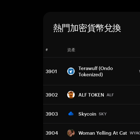
熱門加密貨幣兌換
#
資產
Terawulf (Ondo
3901
Tokenized)
3902
ALF TOKEN
ALF
3903
Skycoin
SKY
3904
Woman Yelling At Cat
WYA