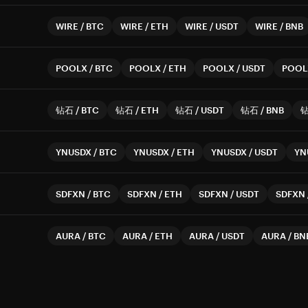
WIRE
/
BTC
WIRE
/
ETH
WIRE
/
USDT
WIRE
/
BNB
POOLX
/
BTC
POOLX
/
ETH
POOLX
/
USDT
POOL
钻石
/
BTC
钻石
/
ETH
钻石
/
USDT
钻石
/
BNB
YNUSDX
/
BTC
YNUSDX
/
ETH
YNUSDX
/
USDT
YN
SDFXN
/
BTC
SDFXN
/
ETH
SDFXN
/
USDT
SDFXN
AURA
/
BTC
AURA
/
ETH
AURA
/
USDT
AURA
/
BN