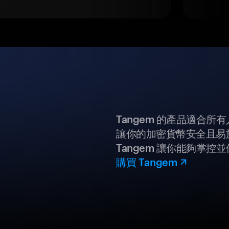
Tangem 的產品適合
讓你的加密貨幣安全且易
Tangem 讓你能夠掌控
購買 Tangem