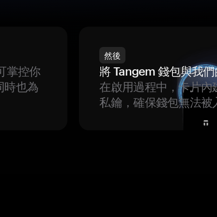
然後
可掌控你
將 Tangem 錢包與
同時也為
在啟用過程中，卡片內
私鑰，確保錢包無法被