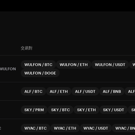
交易對
WULFON
/
BTC
WULFON
/
ETH
WULFON
/
USDT
WULFON
WULFON
/
DOGE
ALF
/
BTC
ALF
/
ETH
ALF
/
USDT
ALF
/
BNB
ALF
SKY
/
PRM
SKY
/
BTC
SKY
/
ETH
SKY
/
USDT
S
C
WYAC
/
BTC
WYAC
/
ETH
WYAC
/
USDT
WYAC
/
B