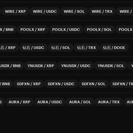
WIRE
/
XRP
WIRE
/
USDC
WIRE
/
SOL
WIRE
/
TRX
WIRE
/
X
/
BNB
POOLX
/
XRP
POOLX
/
USDC
POOLX
/
SOL
POOLX
钻石
/
XRP
钻石
/
USDC
钻石
/
SOL
钻石
/
TRX
钻石
/
DOGE
USDX
/
BNB
YNUSDX
/
XRP
YNUSDX
/
USDC
YNUSDX
/
SOL
/
BNB
SDFXN
/
XRP
SDFXN
/
USDC
SDFXN
/
SOL
SDFXN
/
T
B
AURA
/
XRP
AURA
/
USDC
AURA
/
SOL
AURA
/
TRX
AU