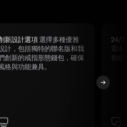
創新設計選項
選擇多種優雅
24/
設計，包括獨特的聯名版和我
需求
們創新的戒指形態錢包，確保
在線
風格與功能兼具。