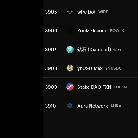
3905
wire bot
WIRE
3906
Poolz Finance
POOLX
3907
钻石 (Diamond)
钻石
3908
ynUSD Max
YNUSDX
3909
Stake DAO FXN
SDFXN
3910
Aura Network
AURA