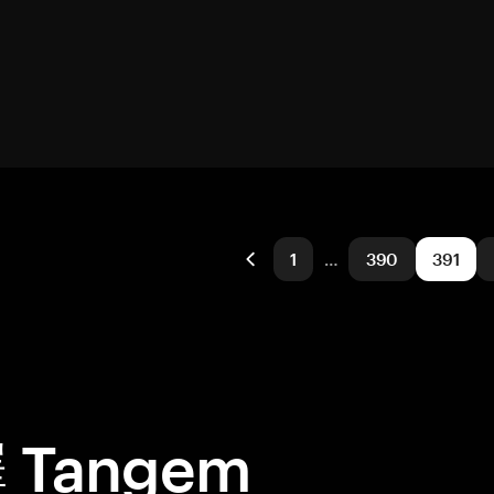
1
…
390
391
Tangem