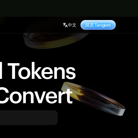
中文
購買 Tangem
d Tokens
Convert