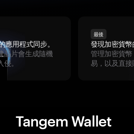
最後
我們的應用程式同步。
發現加密貨幣
建晶片會生成隨機
管理加密貨幣
入侵。
易，以及直接
Tangem Wallet