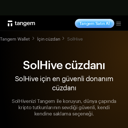
Şimdi alışveriş yap
Tangem Satın Al
Tog
Tangem Wallet
İçin cüzdan
SolHive
SolHive cüzdanı
SolHive için en güvenli donanım
cüzdanı
SolHivenizi Tangem ile koruyun, dünya çapında
kripto tutkunlarının sevdiği güvenli, kendi
kendine saklama seçeneği.