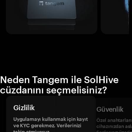
Neden Tangem ile SolHive
cüzdanını seçmelisiniz?
Gizlilik
Güvenlik
Uygulamayı kullanmak için kayıt
Özel anahtarların
ve KYC gerekmez. Verilerinizi
cihazınızdan asl
takip etmiyoruz.