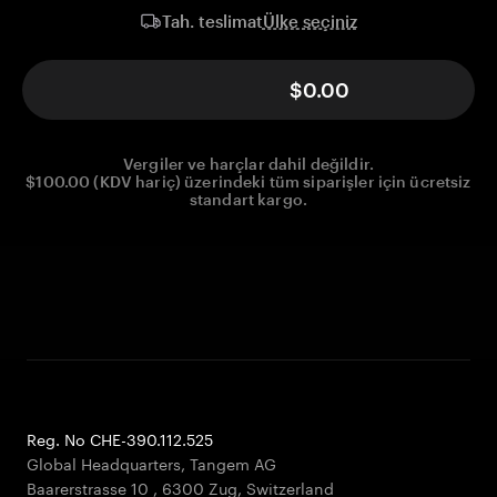
Ülke seçiniz
Tah. teslimat
$0.00
Vergiler ve harçlar dahil değildir.
$100.00 (KDV hariç) üzerindeki tüm siparişler için ücretsiz
standart kargo.
Reg. No CHE-390.112.525
Global Headquarters, Tangem AG
Baarerstrasse 10
,
6300 Zug
,
Switzerland