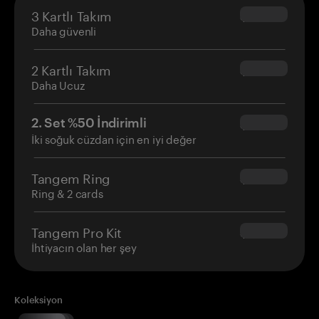
3 Kartlı Takım
$69.90
Daha güvenli
2 Kartlı Takım
$54.90
Daha Ucuz
2. Set %50 İndirimli
$34.95
İki soğuk cüzdan için en iyi değer
Tangem Ring
$160.00
Ring & 2 cards
Tangem Pro Kit
$180.00
İhtiyacın olan her şey
Koleksiyon