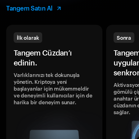
Tangem Satın Al
İlk olarak
Sonra
Tangem Cüzdan’ı
Tangem
edinin.
uygula
senkron
Varlıklarınızı tek dokunuşla
yönetin. Kriptoya yeni
Aktivasyon
başlayanlar için mükemmeldir
gömülü çip
ve deneyimli kullanıcılar için de
anahtar ür
harika bir deneyim sunar.
cüzdanın 
sağlar.