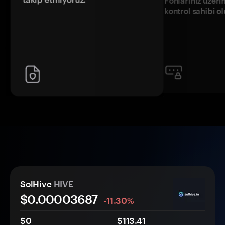
Fonlarınız üzeri
kontrol sahibi o
SolHive
HIVE
$0.
0000
3687
-11.30%
$0
$113.41