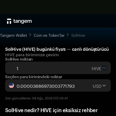
Tangem Wallet
Coin ve Token'lar
SolHive
SolHive (HIVE) bugünkü fiyatı — canlı dönüştürücü
HIVE para biriminize çevirin
SolHive miktarı
HIVE
Seçilen para birimindeki miktar
USD
Son güncelleme: 08 Ağu, 2026 ÖÖ 05:41
SolHive nedir? HIVE için eksiksiz rehber