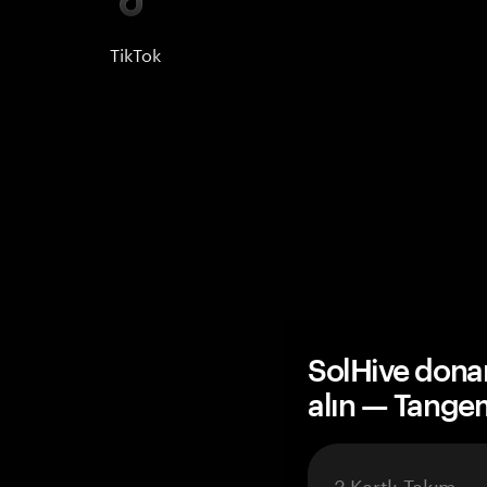
TikTok
SolHive dona
alın — Tange
3 Kartlı Takım