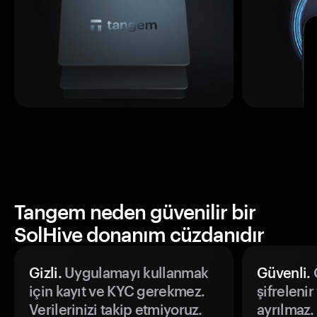
Tangem neden güvenilir bir
SolHive donanım cüzdanıdır
Gizli.
Uygulamayı kullanmak
Güvenli.
Ö
için kayıt ve KYC gerekmez.
şifrelenir
Verilerinizi takip etmiyoruz.
ayrılmaz.