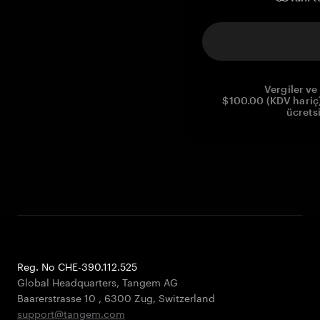
Vergiler ve 
$100.00 (KDV hariç)
ücrets
Reg. No CHE-390.112.525
Global Headquarters, Tangem AG
Baarerstrasse 10
,
6300 Zug
,
Switzerland
support@tangem.com