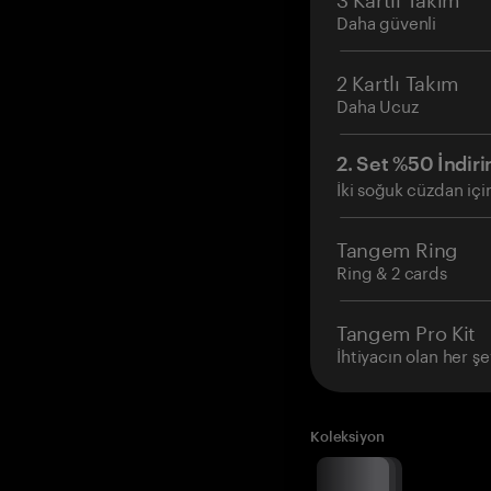
Daha güvenli
2 Kartlı Takım
Daha Ucuz
2. Set %50 İndiri
İki soğuk cüzdan içi
Tangem Ring
Ring & 2 cards
Tangem Pro Kit
İhtiyacın olan her şe
Koleksiyon