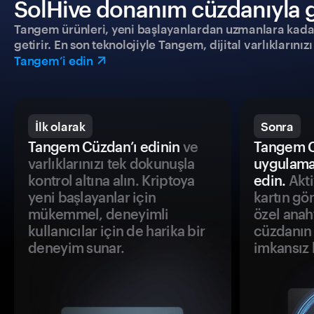
SolHive donanım cüzdanıyla gü
Tangem ürünleri, yeni başlayanlardan uzmanlara kadar h
getirir. En son teknolojiyle Tangem, dijital varlıklarını
Tangem’i edin
İlk olarak
Sonra
Tangem Cüzdan’ı edinin
ve
Tangem C
varlıklarınızı tek dokunuşla
uygulama
kontrol altına alın. Kriptoya
edin.
Akti
yeni başlayanlar için
kartın gö
mükemmel, deneyimli
özel anah
kullanıcılar için de harika bir
cüzdanın 
deneyim sunar.
imkansız h