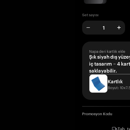
Set sayısı
Napa deri kartlık ekle
Şık siyah dış yüze
iç tasarım – 4 kar
saklayabilir.
Kartlık
Boyut: 10x7
Promosyon Kodu
Tah. t