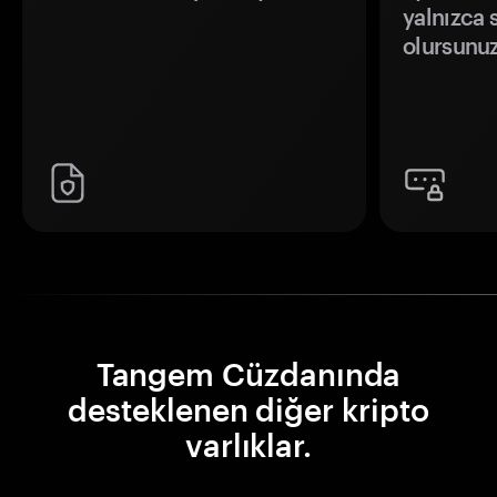
yalnızca s
olursunuz
Tangem Cüzdanında
desteklenen diğer kripto
varlıklar.