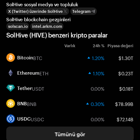
SolHive sosyal medya ve topluluk
X (Twitter) üzerinde SolHive
Telegram
SolHive blockchain gezginleri
solscan.io
intel.arkm.com
SolHive (HIVE) benzeri kripto paralar
Varlık
24h %
Piyasa değeri
BTC
1.20%
$1.30T
Bitcoin
ETH
1.10%
$0.23T
Ethereum
USDT
0.00%
$0.18T
Tether
BNB
0.30%
$78.99B
BNB
USDC
0.00%
$72.14B
USDC
Tümünü gör