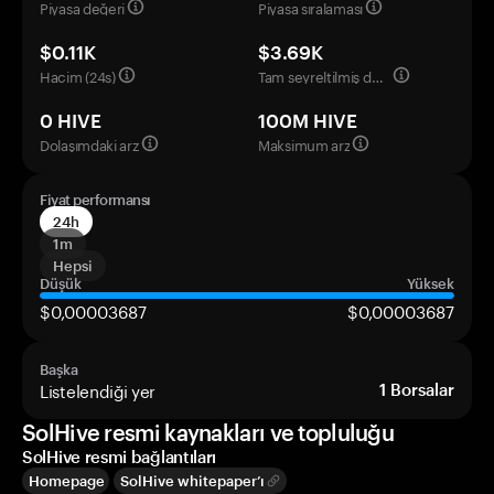
Piyasa değeri
Piyasa sıralaması
$0.11K
$3.69K
Hacim (24s)
Tam seyreltilmiş değerleme
0 HIVE
100M HIVE
Dolaşımdaki arz
Maksimum arz
Fiyat performansı
24h
1m
Hepsi
Düşük
Yüksek
$0,00003687
$0,00003687
Başka
Listelendiği yer
1
Borsalar
SolHive resmi kaynakları ve topluluğu
SolHive resmi bağlantıları
Homepage
SolHive whitepaper’ı